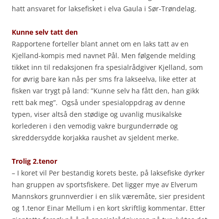
hatt ansvaret for laksefisket i elva Gaula i Sør-Trøndelag.
Kunne selv tatt den
Rapportene forteller blant annet om en laks tatt av en
Kjelland-kompis med navnet Pål. Men følgende melding
tikket inn til redaksjonen fra spesialrådgiver Kjelland, som
for øvrig bare kan nås per sms fra lakseelva, like etter at
fisken var trygt på land: ”Kunne selv ha fått den, han gikk
rett bak meg”. Også under spesialoppdrag av denne
typen, viser altså den stødige og uvanlig musikalske
korlederen i den vemodig vakre burgunderrøde og
skreddersydde korjakka raushet av sjeldent merke.
Trolig 2.tenor
– I koret vil Per bestandig korets beste, på laksefiske dyrker
han gruppen av sportsfiskere. Det ligger mye av Elverum
Mannskors grunnverdier i en slik væremåte, sier president
og 1.tenor Einar Mellum i en kort skriftlig kommentar. Etter