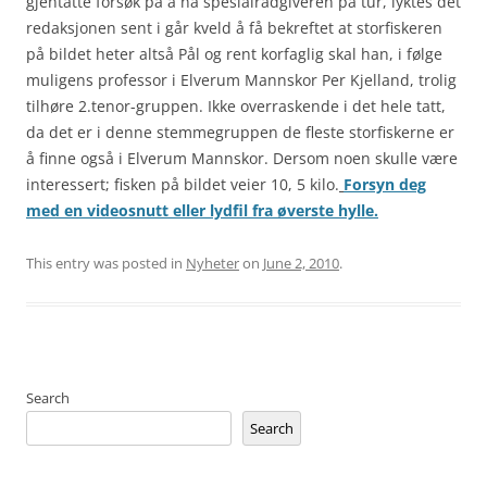
gjentatte forsøk på å nå spesialrådgiveren på tur, lyktes det
redaksjonen sent i går kveld å få bekreftet at storfiskeren
på bildet heter altså Pål og rent korfaglig skal han, i følge
muligens professor i Elverum Mannskor Per Kjelland, trolig
tilhøre 2.tenor-gruppen. Ikke overraskende i det hele tatt,
da det er i denne stemmegruppen de fleste storfiskerne er
å finne også i Elverum Mannskor. Dersom noen skulle være
interessert; fisken på bildet veier 10, 5 kilo.
Forsyn deg
med en videosnutt eller lydfil fra øverste hylle.
This entry was posted in
Nyheter
on
June 2, 2010
.
Search
Search