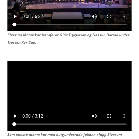
Elverum Mannskor fremfører Olav Trygvason og
Nessun Dorma under
Tretten Kor-Cup.
Som eneste mannskor med burgunderrøde jakker, slapp Elverum