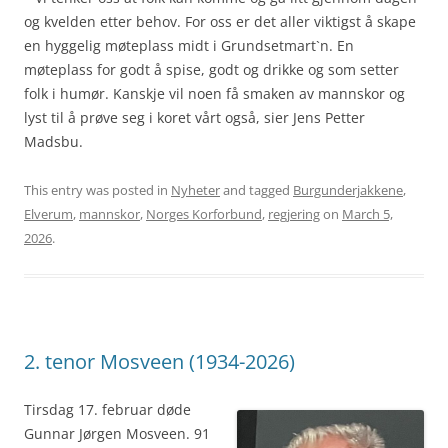
og kvelden etter behov. For oss er det aller viktigst å skape
en hyggelig møteplass midt i Grundsetmart`n. En
møteplass for godt å spise, godt og drikke og som setter
folk i humør. Kanskje vil noen få smaken av mannskor og
lyst til å prøve seg i koret vårt også, sier Jens Petter
Madsbu.
This entry was posted in
Nyheter
and tagged
Burgunderjakkene
,
Elverum
,
mannskor
,
Norges Korforbund
,
regjering
on
March 5,
2026
.
2. tenor Mosveen (1934-2026)
Tirsdag 17. februar døde
Gunnar Jørgen Mosveen. 91