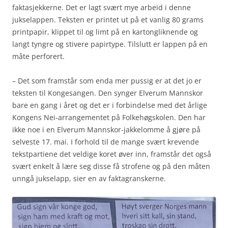
faktasjekkerne. Det er lagt svært mye arbeid i denne
jukselappen. Teksten er printet ut på et vanlig 80 grams
printpapir, klippet til og limt på en kartongliknende og
langt tyngre og stivere papirtype. Tilslutt er lappen på en
måte perforert.
– Det som framstår som enda mer pussig er at det jo er
teksten til Kongesangen. Den synger Elverum Mannskor
bare en gang i året og det er i forbindelse med det årlige
Kongens Nei-arrangementet på Folkehøgskolen. Den har
ikke noe i en Elverum Mannskor-jakkelomme å gjøre på
selveste 17. mai. I forhold til de mange svært krevende
tekstpartiene det veldige koret øver inn, framstår det også
svært enkelt å lære seg disse få strofene og på den måten
unngå jukselapp, sier en av faktagranskerne.