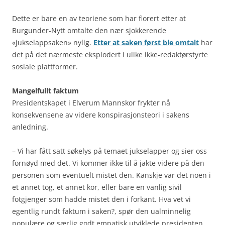
Dette er bare en av teoriene som har florert etter at
Burgunder-Nytt omtalte den nær sjokkerende
«jukselappsaken» nylig.
Etter at saken først ble omtalt
har
det på det nærmeste eksplodert i ulike ikke-redaktørstyrte
sosiale plattformer.
Mangelfullt faktum
Presidentskapet i Elverum Mannskor frykter nå
konsekvensene av videre konspirasjonsteori i sakens
anledning.
– Vi har fått satt søkelys på temaet jukselapper og sier oss
fornøyd med det. Vi kommer ikke til å jakte videre på den
personen som eventuelt mistet den. Kanskje var det noen i
et annet tog, et annet kor, eller bare en vanlig sivil
fotgjenger som hadde mistet den i forkant. Hva vet vi
egentlig rundt faktum i saken?, spør den ualminnelig
populære og særlig godt empatisk utviklede presidenten