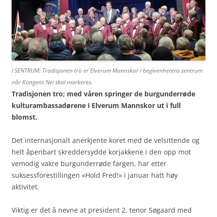
I SENTRUM: Tradisjonen tro er Elverum Mannskor i begivenhetens sentrum
når Kongens Nei skal markeres.
Tradisjonen tro; med våren springer de burgunderrøde
kulturambassadørene i Elverum Mannskor ut i full
blomst.
Det internasjonalt anerkjente koret med de velsittende og
helt åpenbart skreddersydde korjakkene i den opp mot
vemodig vakre burgunderrøde fargen, har etter
suksessforestillingen «Hold Fred!» i januar hatt høy
aktivitet.
Viktig er det å nevne at president 2. tenor Søgaard med