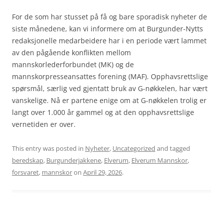
For de som har stusset på få og bare sporadisk nyheter de
siste månedene, kan vi informere om at Burgunder-Nytts
redaksjonelle medarbeidere har i en periode vært lammet
av den pågående konflikten mellom
mannskorlederforbundet (MK) og de
mannskorpresseansattes forening (MAF). Opphavsrettslige
spørsmål, særlig ved gjentatt bruk av G-nøkkelen, har vært
vanskelige. Nå er partene enige om at G-nøkkelen trolig er
langt over 1.000 år gammel og at den opphavsrettslige
vernetiden er over.
This entry was posted in
Nyheter
,
Uncategorized
and tagged
beredskap
,
Burgunderjakkene
,
Elverum
,
Elverum Mannskor
,
forsvaret
,
mannskor
on
April 29, 2026
.