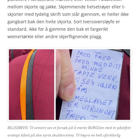
mellom skjorte og jakke. Skjemmende helsetrøyer eller t-
skjorter med tydelig skrift som slår gjennom, er heller ikke
gangbart bak den hvite skjorta. Sort tversoversløyfe er
standard, ikke for å gjemme den bak et fargerikt
wienertørkle eller andre skjerflignende plagg.
BILLEDBEVIS: Til venstre ses et forsøk på å merke BURGUen med et påstiftet
oransje bånd på den sorte skulderreima. Til høyre en helt uforklarlig