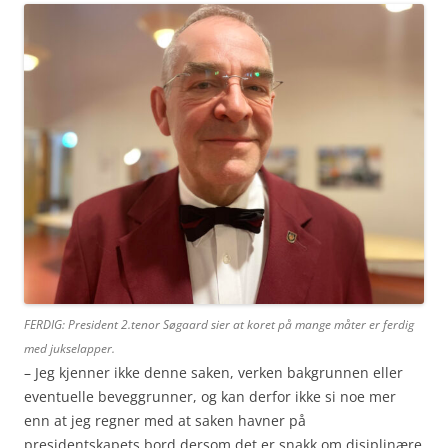
FERDIG: President 2.tenor Søgaard sier at koret på mange måter er ferdig
med jukselapper.
– Jeg kjenner ikke denne saken, verken bakgrunnen eller
eventuelle beveggrunner, og kan derfor ikke si noe mer
enn at jeg regner med at saken havner på
presidentskapets bord dersom det er snakk om disiplinære