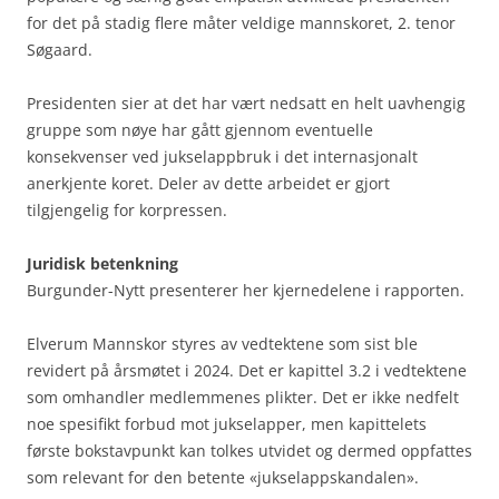
for det på stadig flere måter veldige mannskoret, 2. tenor
Søgaard.
Presidenten sier at det har vært nedsatt en helt uavhengig
gruppe som nøye har gått gjennom eventuelle
konsekvenser ved jukselappbruk i det internasjonalt
anerkjente koret. Deler av dette arbeidet er gjort
tilgjengelig for korpressen.
Juridisk betenkning
Burgunder-Nytt presenterer her kjernedelene i rapporten.
Elverum Mannskor styres av vedtektene som sist ble
revidert på årsmøtet i 2024. Det er kapittel 3.2 i vedtektene
som omhandler medlemmenes plikter. Det er ikke nedfelt
noe spesifikt forbud mot jukselapper, men kapittelets
første bokstavpunkt kan tolkes utvidet og dermed oppfattes
som relevant for den betente «jukselappskandalen».