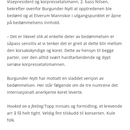
Visepresident og korpressetalsmann, 2. bass Nilsen,
bekrefter ovenfor Burgunder-Nytt at opptredenen ble
bedømt og at Elverum Mannskor i utgangspunktet er åpne
på bedømmelsens innhold.
– Det er likevel slik at enkelte deler av bedømmelsen er
såpass sensitiv at vi tenker det er greit at dette blir mellom
den korsakskyndige og koret. Dette av hensyn til begge
parter, sier den alltid svært hardtarbeidende og dypt
seriøse korpressetalsmannen.
Burgunder-Nytt har mottatt en sladdet versjon av
bedømmelsen. Her står følgende om de tre numrene det
internasjonalt anerkjente koret leverte.
Hooked on a feeling:
Topp innsats og formidling, et krevende
arr å få helt tight. Veldig fint tilskudd til konserten. Kule
folk.