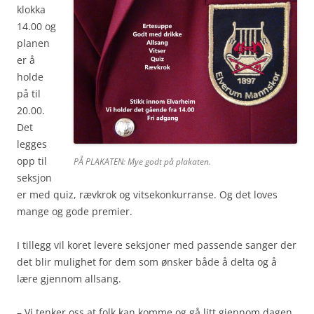
klokka
14.00 og
planen
er å
holde
på til
20.00.
Det
legges
opp til
PÅ PLAKATEN: Mye godt på plakaten.
seksjon
er med quiz, rævkrok og vitsekonkurranse. Og det loves
mange og gode premier.
I tillegg vil koret levere seksjoner med passende sanger der
det blir mulighet for dem som ønsker både å delta og å
lære gjennom allsang.
– Vi tenker oss at folk kan komme og gå litt gjennom dagen