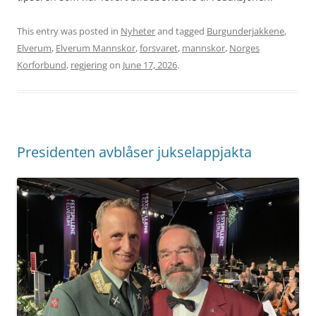
This entry was posted in
Nyheter
and tagged
Burgunderjakkene
,
Elverum
,
Elverum Mannskor
,
forsvaret
,
mannskor
,
Norges
Korforbund
,
regjering
on
June 17, 2026
.
Presidenten avblåser jukselappjakta