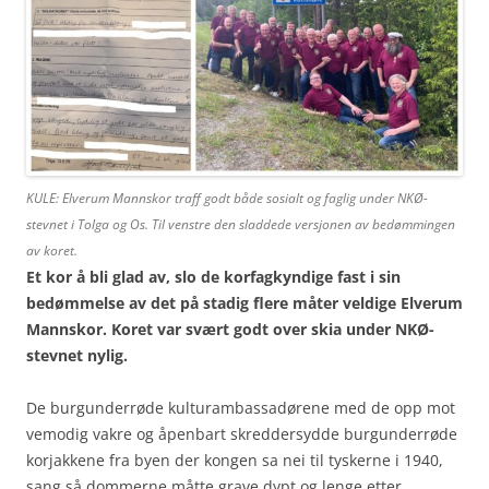
KULE: Elverum Mannskor traff godt både sosialt og faglig under NKØ-
stevnet i Tolga og Os. Til venstre den sladdede versjonen av bedømmingen
av koret.
Et kor å bli glad av, slo de korfagkyndige fast i sin
bedømmelse av det på stadig flere måter veldige Elverum
Mannskor. Koret var svært godt over skia under NKØ-
stevnet nylig.
De burgunderrøde kulturambassadørene med de opp mot
vemodig vakre og åpenbart skreddersydde burgunderrøde
korjakkene fra byen der kongen sa nei til tyskerne i 1940,
sang så dommerne måtte grave dypt og lenge etter