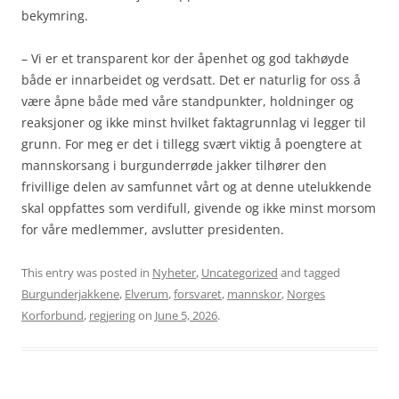
bekymring.
– Vi er et transparent kor der åpenhet og god takhøyde
både er innarbeidet og verdsatt. Det er naturlig for oss å
være åpne både med våre standpunkter, holdninger og
reaksjoner og ikke minst hvilket faktagrunnlag vi legger til
grunn. For meg er det i tillegg svært viktig å poengtere at
mannskorsang i burgunderrøde jakker tilhører den
frivillige delen av samfunnet vårt og at denne utelukkende
skal oppfattes som verdifull, givende og ikke minst morsom
for våre medlemmer, avslutter presidenten.
This entry was posted in
Nyheter
,
Uncategorized
and tagged
Burgunderjakkene
,
Elverum
,
forsvaret
,
mannskor
,
Norges
Korforbund
,
regjering
on
June 5, 2026
.