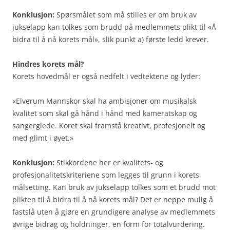
Konklusjon:
Spørsmålet som må stilles er om bruk av
jukselapp kan tolkes som brudd på medlemmets plikt til «Å
bidra til å nå korets mål», slik punkt a) første ledd krever.
Hindres korets mål?
Korets hovedmål er også nedfelt i vedtektene og lyder:
«Elverum Mannskor skal ha ambisjoner om musikalsk
kvalitet som skal gå hånd i hånd med kameratskap og
sangerglede. Koret skal framstå kreativt, profesjonelt og
med glimt i øyet.»
Konklusjon:
Stikkordene her er kvalitets- og
profesjonalitetskriteriene som legges til grunn i korets
målsetting. Kan bruk av jukselapp tolkes som et brudd mot
plikten til å bidra til å nå korets mål? Det er neppe mulig å
fastslå uten å gjøre en grundigere analyse av medlemmets
øvrige bidrag og holdninger, en form for totalvurdering.