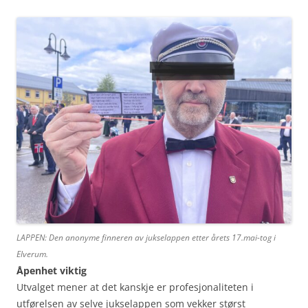
LAPPEN: Den anonyme finneren av jukselappen etter årets 17.mai-tog i
Elverum.
Åpenhet viktig
Utvalget mener at det kanskje er profesjonaliteten i
utførelsen av selve jukselappen som vekker størst