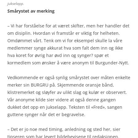
jukselapp.
Smårystet av merking
– Vi har forståelse for at været skifter, men her handler det
om disiplin. Hvordan vi framstår er viktig for helheten.
Omdømmet vårt. Tenk om vi for eksempel skulle la våre
medlemmer synge akkurat hva som falt dem inn og ikke
hva koret for øvrig har øvd inn og synger? spør et
kormedlem som ønsker å være anonym til Burgunder-Nytt.
Vedkommende er også synlig smårystet over måten enkelte
merker sin BURGRU på. Skjemmende oransje bånd,
klistremerket og sløyfer av ulikt slag og kulør er observert.
Vår anonyme kilde sier videre at også denne gangen
dukket det opp en jukselapp. Teksten til «Fred», sangen
guttene synger når det er begravelse.
– Det er jo noe med timing, anledning og sted her, sier
tipseren som har levert bildebevisene til redaksjonen.