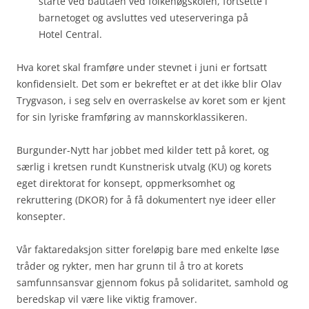
starte ved bautaen ved folkehøgskolen, fortsette i
barnetoget og avsluttes ved uteserveringa på
Hotel Central.
Hva koret skal framføre under stevnet i juni er fortsatt
konfidensielt. Det som er bekreftet er at det ikke blir Olav
Trygvason, i seg selv en overraskelse av koret som er kjent
for sin lyriske framføring av mannskorklassikeren.
Burgunder-Nytt har jobbet med kilder tett på koret, og
særlig i kretsen rundt Kunstnerisk utvalg (KU) og korets
eget direktorat for konsept, oppmerksomhet og
rekruttering (DKOR) for å få dokumentert nye ideer eller
konsepter.
Vår faktaredaksjon sitter foreløpig bare med enkelte løse
tråder og rykter, men har grunn til å tro at korets
samfunnsansvar gjennom fokus på solidaritet, samhold og
beredskap vil være like viktig framover.