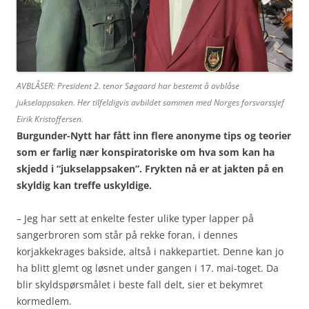
AVBLÅSER: President 2. tenor Søgaard har bestemt å avblåse
jukselappsaken. Her tilfeldigvis avbildet sammen med Norges forsvarssjef
Eirik Kristoffersen.
Burgunder-Nytt har fått inn flere anonyme tips og teorier
som er farlig nær konspiratoriske om hva som kan ha
skjedd i “jukselappsaken”. Frykten nå er at jakten på en
skyldig kan treffe uskyldige.
– Jeg har sett at enkelte fester ulike typer lapper på
sangerbroren som står på rekke foran, i dennes
korjakkekrages bakside, altså i nakkepartiet. Denne kan jo
ha blitt glemt og løsnet under gangen i 17. mai-toget. Da
blir skyldspørsmålet i beste fall delt, sier et bekymret
kormedlem.