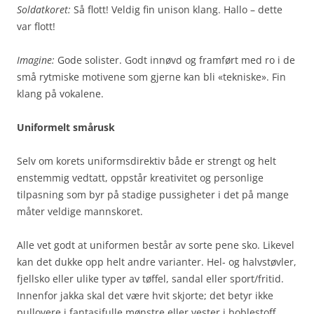
Soldatkoret:
Så flott! Veldig fin unison klang. Hallo – dette
var flott!
Imagine:
Gode solister. Godt innøvd og framført med ro i de
små rytmiske motivene som gjerne kan bli «tekniske». Fin
klang på vokalene.
Uniformelt smårusk
Selv om korets uniformsdirektiv både er strengt og helt
enstemmig vedtatt, oppstår kreativitet og personlige
tilpasning som byr på stadige pussigheter i det på mange
måter veldige mannskoret.
Alle vet godt at uniformen består av sorte pene sko. Likevel
kan det dukke opp helt andre varianter. Hel- og halvstøvler,
fjellsko eller ulike typer av tøffel, sandal eller sport/fritid.
Innenfor jakka skal det være hvit skjorte; det betyr ikke
pullovere i fantasifulle mønstre eller vester i boblestoff