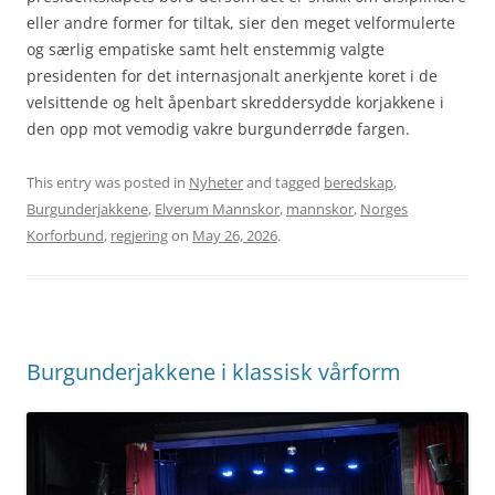
eller andre former for tiltak, sier den meget velformulerte
og særlig empatiske samt helt enstemmig valgte
presidenten for det internasjonalt anerkjente koret i de
velsittende og helt åpenbart skreddersydde korjakkene i
den opp mot vemodig vakre burgunderrøde fargen.
This entry was posted in
Nyheter
and tagged
beredskap
,
Burgunderjakkene
,
Elverum Mannskor
,
mannskor
,
Norges
Korforbund
,
regjering
on
May 26, 2026
.
Burgunderjakkene i klassisk vårform