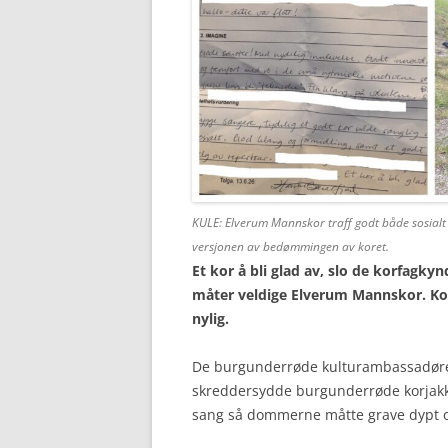
KULE: Elverum Mannskor traff godt både sosialt 
versjonen av bedømmingen av koret.
Et kor å bli glad av, slo de korfagky
måter veldige Elverum Mannskor. Ko
nylig.
De burgunderrøde kulturambassadør
skreddersydde burgunderrøde korjakken
sang så dommerne måtte grave dypt o