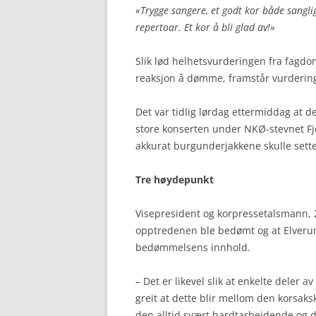
«Trygge sangere, et godt kor både sanglig
repertoar. Et kor å bli glad av!»
Slik lød helhetsvurderingen fra fagd
reaksjon å dømme, framstår vurderin
Det var tidlig lørdag ettermiddag at 
store konserten under NKØ-stevnet Fjel
akkurat burgunderjakkene skulle sett
Tre høydepunkt
Visepresident og korpressetalsmann, 2
opptredenen ble bedømt og at Elveru
bedømmelsens innhold.
– Det er likevel slik at enkelte deler 
greit at dette blir mellom den korsaks
den alltid svært hardtarbeidende og 