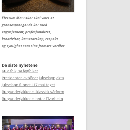
Elverum Mannskor skal være et
grensesprengende kor med
engasjement, profesjonalitet,
kreativitet, kameratskap, respekt
og synlighet som sine fremste verdier
De siste nyhetene
Kule folk, sa fagfolket
Presidenten avblåser jukselappjakta
Jukselapp funnet i 17.mai-toget
Burgunderjakkene i klassisk vårform
Burgunderjakkene inntar Elvarheim