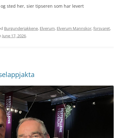
og sted her, sier tipseren som har levert
ed
Burgunderjakkene
,
Elverum
,
Elverum Mannskor
,
forsvaret
,
n
June 17, 2026
.
selappjakta