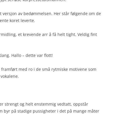
t versjon av bedømmelsen. Her står følgende om de
nte koret leverte.
midling, et krevende arr å få helt tight. Veldig fint
klang. Hallo – dette var flott!
g framført med ro i de små rytmiske motivene som
 vokalene.
er strengt og helt enstemmig vedtatt, oppstår
som byr på stadige pussigheter i det på mange måter