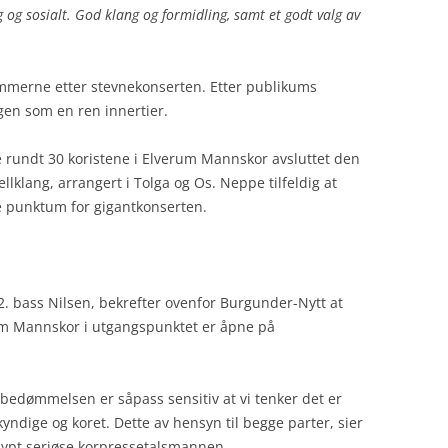
 og sosialt. God klang og formidling, samt et godt valg av
ommerne etter stevnekonserten. Etter publikums
gen som en ren innertier.
de rundt 30 koristene i Elverum Mannskor avsluttet den
lklang, arrangert i Tolga og Os. Neppe tilfeldig at
e punktum for gigantkonserten.
. bass Nilsen, bekrefter ovenfor Burgunder-Nytt at
m Mannskor i utgangspunktet er åpne på
av bedømmelsen er såpass sensitiv at vi tenker det er
kyndige og koret. Dette av hensyn til begge parter, sier
dypt seriøse korpressetalsmannen.