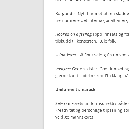
Burgunder-Nytt har mottatt en sladde
tre numrene det internasjonalt anerkje
Hooked on a feeling:
Topp innsats og for
tilskudd til konserten. Kule folk.
Soldatkoret:
Så flott! Veldig fin unison 
Imagine:
Gode solister. Godt innøvd o
gjerne kan bli «tekniske». Fin klang på
Uniformelt smårusk
Selv om korets uniformsdirektiv både 
kreativitet og personlige tilpasning 
veldige mannskoret.