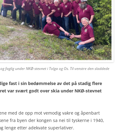
og faglig under NKØ-stevnet i Tolga og Os. Til venstre den sladdede
ndige fast i sin bedømmelse av det på stadig flere
ret var svært godt over skia under NKØ-stevnet
ene med de opp mot vemodig vakre og åpenbart
e fra byen der kongen sa nei til tyskerne i 1940,
g lenge etter adekvate superlativer.