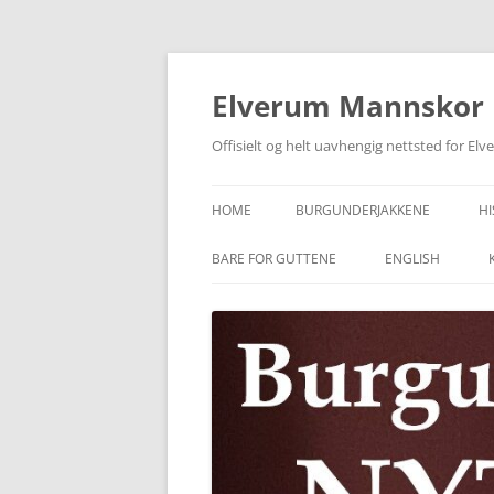
Skip
to
content
Elverum Mannskor
Offisielt og helt uavhengig nettsted for E
HOME
BURGUNDERJAKKENE
HI
BARE FOR GUTTENE
ENGLISH