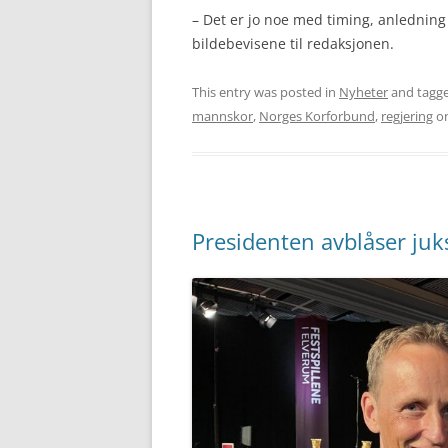
– Det er jo noe med timing, anledning 
bildebevisene til redaksjonen.
This entry was posted in
Nyheter
and tagg
mannskor
,
Norges Korforbund
,
regjering
o
Presidenten avblåser juk