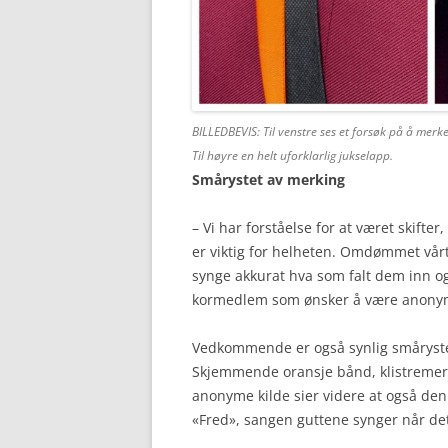
BILLEDBEVIS: Til venstre ses et forsøk på å mer
Til høyre en helt uforklarlig jukselapp.
Smårystet av merking
– Vi har forståelse for at været skifte
er viktig for helheten. Omdømmet vår
synge akkurat hva som falt dem inn og 
kormedlem som ønsker å være anonym
Vedkommende er også synlig småryste
Skjemmende oransje bånd, klistremerket
anonyme kilde sier videre at også den
«Fred», sangen guttene synger når det