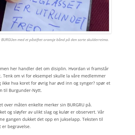
ke BURGUen med et påstiftet oransje bånd på den sorte skulderreima.
r, men her handler det om disiplin. Hvordan vi framstår
t. Tenk om vi for eksempel skulle la våre medlemmer
ikke hva koret for øvrig har øvd inn og synger? spør et
 til Burgunder-Nytt.
t over måten enkelte merker sin BURGRU på.
 og sløyfer av ulikt slag og kulør er observert. Vår
ne gangen dukket det opp en jukselapp. Teksten til
 er begravelse.