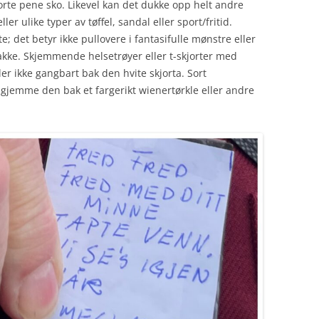
orte pene sko. Likevel kan det dukke opp helt andre
ller ulike typer av tøffel, sandal eller sport/fritid.
te; det betyr ikke pullovere i fantasifulle mønstre eller
jakke. Skjemmende helsetrøyer eller t-skjorter med
ler ikke gangbart bak den hvite skjorta. Sort
å gjemme den bak et fargerikt wienertørkle eller andre