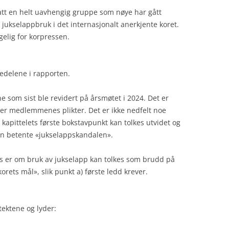
att en helt uavhengig gruppe som nøye har gått
ukselappbruk i det internasjonalt anerkjente koret.
ngelig for korpressen.
edelene i rapporten.
 som sist ble revidert på årsmøtet i 2024. Det er
er medlemmenes plikter. Det er ikke nedfelt noe
kapittelets første bokstavpunkt kan tolkes utvidet og
en betente «jukselappskandalen».
s er om bruk av jukselapp kan tolkes som brudd på
korets mål», slik punkt a) første ledd krever.
tektene og lyder: