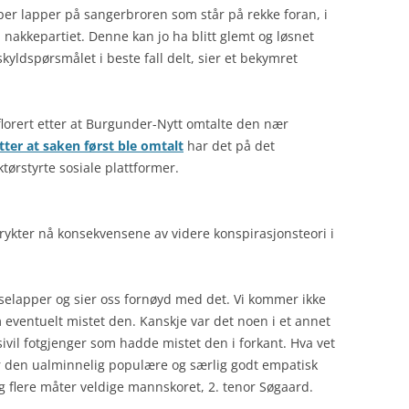
typer lapper på sangerbroren som står på rekke foran, i
 nakkepartiet. Denne kan jo ha blitt glemt og løsnet
kyldspørsmålet i beste fall delt, sier et bekymret
florert etter at Burgunder-Nytt omtalte den nær
tter at saken først ble omtalt
har det på det
tørstyrte sosiale plattformer.
ykter nå konsekvensene av videre konspirasjonsteori i
ukselapper og sier oss fornøyd med det. Vi kommer ikke
 eventuelt mistet den. Kanskje var det noen i et annet
 sivil fotgjenger som hadde mistet den i forkant. Hva vet
ør den ualminnelig populære og særlig godt empatisk
g flere måter veldige mannskoret, 2. tenor Søgaard.