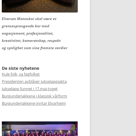
Elverum Mannskor skal være et
grensesprengende kor med
engasjement, profesjonalitet,
kreativitet, kameratskap, respekt
og synlighet som sine fremste verdier
De siste nyhetene
Kule folk, sa fagfolket
Presidenten avblåser jukselappjakta
Jukselapp funnet i 17.mai-toget
Burgunderjakkene i klassisk vårform
Burgunderjakkene inntar Elvarheim