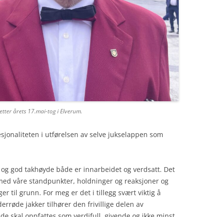
ter årets 17.mai-tog i Elverum.
esjonaliteten i utførelsen av selve jukselappen som
t og god takhøyde både er innarbeidet og verdsatt. Det
 med våre standpunkter, holdninger og reaksjoner og
er til grunn. For meg er det i tillegg svært viktig å
røde jakker tilhører den frivillige delen av
e skal oppfattes som verdifull, givende og ikke minst