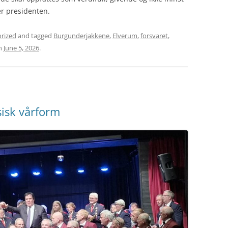
r presidenten.
rized
and tagged
Burgunderjakkene
,
Elverum
,
forsvaret
,
n
June 5, 2026
.
sisk vårform