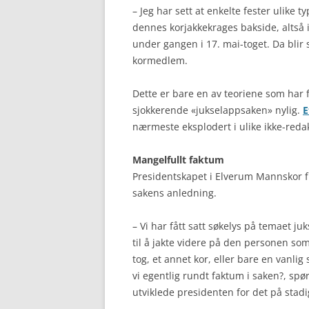
– Jeg har sett at enkelte fester ulike 
dennes korjakkekrages bakside, altså i
under gangen i 17. mai-toget. Da blir s
kormedlem.
Dette er bare en av teoriene som har 
sjokkerende «jukselappsaken» nylig.
E
nærmeste eksplodert i ulike ikke-redak
Mangelfullt faktum
Presidentskapet i Elverum Mannskor fr
sakens anledning.
– Vi har fått satt søkelys på temaet j
til å jakte videre på den personen som
tog, et annet kor, eller bare en vanlig
vi egentlig rundt faktum i saken?, sp
utviklede presidenten for det på stadi