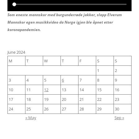
Som eneste mannskor med burgunderrøde jakker, slapp Elverum
Mannskor egen musikkvideo da Norge igjen ble åpnet etter
koronapandemien.
June 2024
M
T
W
T
F
S
S
1
2
3
4
5
6
7
8
9
10
11
12
13
14
15
16
17
18
19
20
21
22
23
24
25
26
27
28
29
30
« May
Sep »