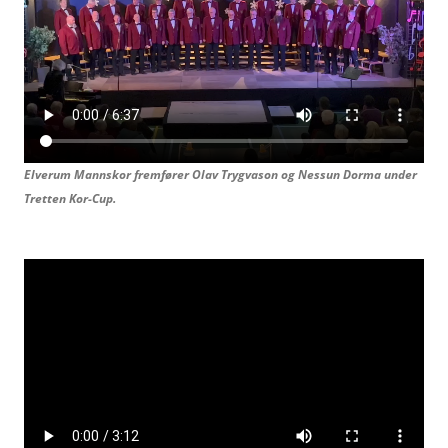
Elverum Mannskor fremfører Olav Trygvason og
Nessun Dorma under
Tretten Kor-Cup.