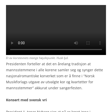
Et av korstevnets mange høydepunkt. Husk lyd.
Presidenten forteller at det en årelang tradisjon at
mannsstemmene i alle korene samler seg og synger dette
nasjonalromantiske korverket som er å finne i “Norsk
Musikforlags utgave av utvalgte kor og kvartetter for
mannsstemmer” akkurat under sangerfesten.
Konsert med svensk vri
President 1. tenor Nyberg sier at nå er koret inne i