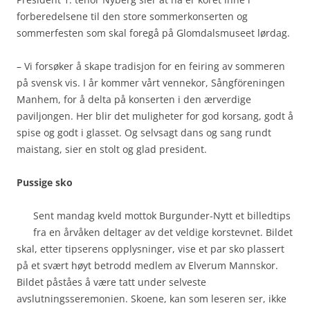
forberedelsene til den store sommerkonserten og
sommerfesten som skal foregå på Glomdalsmuseet lørdag.
– Vi forsøker å skape tradisjon for en feiring av sommeren
på svensk vis. I år kommer vårt vennekor, Sångföreningen
Manhem, for å delta på konserten i den ærverdige
paviljongen. Her blir det muligheter for god korsang, godt å
spise og godt i glasset. Og selvsagt dans og sang rundt
maistang, sier en stolt og glad president.
Pussige sko
Sent mandag kveld mottok Burgunder-Nytt et billedtips
fra en årvåken deltager av det veldige korstevnet. Bildet
skal, etter tipserens opplysninger, vise et par sko plassert
på et svært høyt betrodd medlem av Elverum Mannskor.
Bildet påståes å være tatt under selveste
avslutningsseremonien. Skoene, kan som leseren ser, ikke