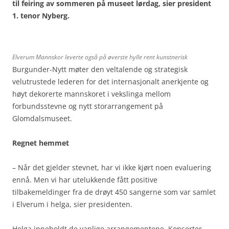
til feiring av sommeren på museet lørdag, sier president
1. tenor Nyberg.
Elverum Mannskor leverte også på øverste hylle rent kunstnerisk
Burgunder-Nytt møter den veltalende og strategisk
velutrustede lederen for det internasjonalt anerkjente og
høyt dekorerte mannskoret i vekslinga mellom
forbundsstevne og nytt storarrangement på
Glomdalsmuseet.
Regnet hemmet
– Når det gjelder stevnet, har vi ikke kjørt noen evaluering
ennå. Men vi har utelukkende fått positive
tilbakemeldinger fra de drøyt 450 sangerne som var samlet
i Elverum i helga, sier presidenten.
Helga inneholdt de vanlige arrangementene. Konserter,