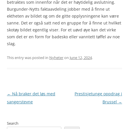
betraktes som innenfor når det er høytidelig avslutning.
Burgunder-Nytts faktaavdeling jobber med å finne ut
ektheten av bildet og om de gitte opplysningene kan være
sanne. Det er også satt ned en gruppe for å finne ut hvilket
skotøy bildet egentlig viser. For et uøvd øye kan det virke
som det er en form for badesko eller vanntett tøffel av noe
slag.
This entry was posted in
Nyheter
on
June 12, 2024
.
Post
←
Nå braker det løs med
Prestisjetunge oppdrag i
navigation
sangerstevne
Brussel
→
Search