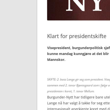
Klart for presidentskifte
Visepresident, burgunderpolitisk sje
kunne mandag kunngjøre at det blir 
Mannskor.
SKIFTE: 2. bass Lange gir seg som president. Vis
sammen med 2. tenor Bjøntegaard som i følge våre
presidenten i koret, 1. tenor Mellum.
Burgunder-Nytt har tidligere bare ut
Lange nå har valgt å takke for seg ette
internasjonalt anerkjente koret med 