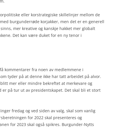
ym.
rpolitiske eller korstrategiske skillelinjer mellom de
med burgunderrøde korjakker, men det er en generell
l sinns, mer kreative og kanskje hakket mer globalt
kene. Det kan være duket for en ny tenor i
å få kommentarer fra noen av medlemmene i
om tyder på at denne ikke har tatt arbeidet på alvor.
blitt mer eller mindre bekreftet at merkevare og
er på tur ut av presidentskapet. Det skal bli et stort
nger fredag og ved siden av valg, skal som vanlig
rsberetningen for 2022 skal presenteres og
lanen for 2023 skal også spikres. Burgunder-Nytts