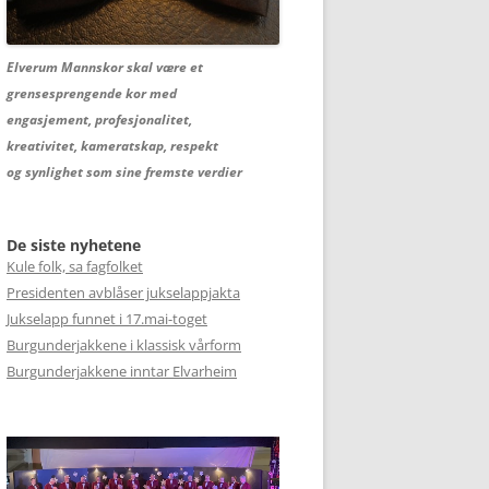
Elverum Mannskor skal være et
grensesprengende kor med
engasjement, profesjonalitet,
kreativitet, kameratskap, respekt
og synlighet som sine fremste verdier
De siste nyhetene
Kule folk, sa fagfolket
Presidenten avblåser jukselappjakta
Jukselapp funnet i 17.mai-toget
Burgunderjakkene i klassisk vårform
Burgunderjakkene inntar Elvarheim