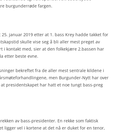
kre burgunderrøde fargen.
 25. januar 2019 etter at 1. bass Krey hadde takket for
skapstid skulle vise seg å bli aller mest preget av
t i kontakt med, sier at den folkekjære 2.bassen har
a etter beste evne.
sninger bekreftet fra de aller mest sentrale kildene i
v årsmøteforhandlingene, men Burgunder-Nytt har over
av at presidentskapet har hatt et noe tungt bass-preg
 rekken av bass-presidenter. En rekke som faktisk
Det ligger vel i kortene at det nå er duket for en tenor,