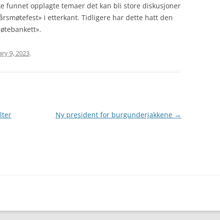
kke funnet opplagte temaer det kan bli store diskusjoner
«årsmøtefest» i etterkant. Tidligere har dette hatt den
øtebankett».
ry 9, 2023
.
lter
Ny president for burgunderjakkene
→