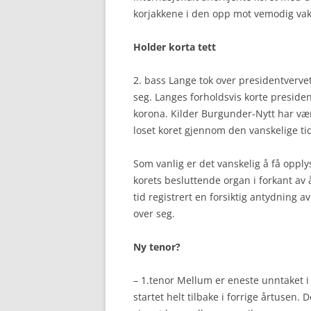
korjakkene i den opp mot vemodig va
Holder korta tett
2. bass Lange tok over presidentvervet
seg. Langes forholdsvis korte president
korona. Kilder Burgunder-Nytt har vær
loset koret gjennom den vanskelige tid
Som vanlig er det vanskelig å få opply
korets besluttende organ i forkant a
tid registrert en forsiktig antydning 
over seg.
Ny tenor?
– 1.tenor Mellum er eneste unntaket i
startet helt tilbake i forrige årtusen. 