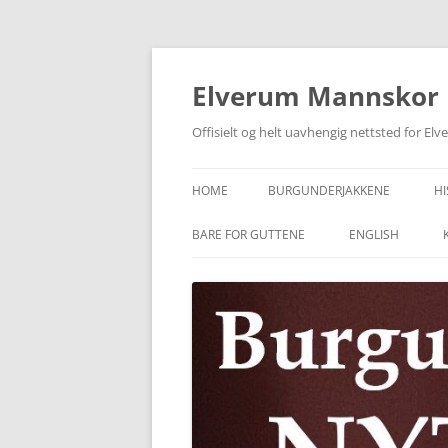
Skip
to
content
Elverum Mannskor
Offisielt og helt uavhengig nettsted for E
HOME
BURGUNDERJAKKENE
HI
BARE FOR GUTTENE
ENGLISH