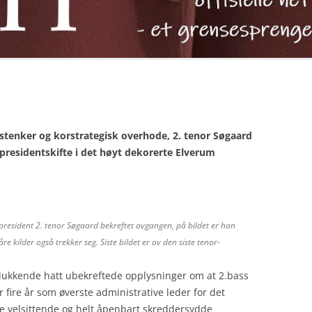
fstenker og korstrategisk overhode, 2. tenor Søgaard
presidentskifte i det høyt dekorerte Elverum
epresident 2. tenor Søgaard bekreftet avgangen, på bildet er han
 kilder også trekker seg. Siste bildet er av den siste tenor-
elukkende hatt ubekreftede opplysninger om at 2.bass
r fire år som øverste administrative leder for det
de velsittende og helt åpenbart skreddersydde