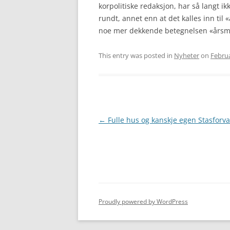
korpolitiske redaksjon, har så langt i
rundt, annet enn at det kalles inn til 
noe mer dekkende betegnelsen «årsm
This entry was posted in
Nyheter
on
Februa
Post
←
Fulle hus og kanskje egen Stasforva
navigation
Proudly powered by WordPress