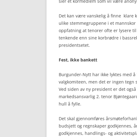
sier et kormedlem som vil være anon
Det kan være vanskelig å finne klare ko
ulike stemmegruppene i et mannskor 
oppfatning at tenorer ofte er lysere ti
tenkende enn sine korbrødre i bassrek
presidentsetet.
Fest, ikke bankett
Burgunder-Nytt har ikke lyktes med 
valgkomiteen, men det er ingen tegn s
Ved siden av ny president er det også 
markedsansvarlig 2. tenor Bjøntegaard 
hull å fylle.
Det skal gjennomføres årsmøteforhanli
budsjett og regnskaper godkjennes, å
godkjennes, handlings- og aktivitetsp