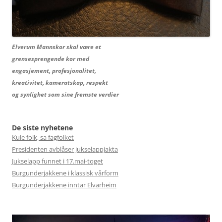
Elverum Mannskor skal være et
grensesprengende kor med
engasjement, profesjonalitet,
kreativitet, kameratskap, respekt
og synlighet som sine fremste verdier
De siste nyhetene
Kule folk, sa fagfolket
Presidenten avblåser jukselappjakta
Jukselapp funnet i 17.mai-toget
Burgunderjakkene i klassisk vårform
Burgunderjakkene inntar Elvarheim