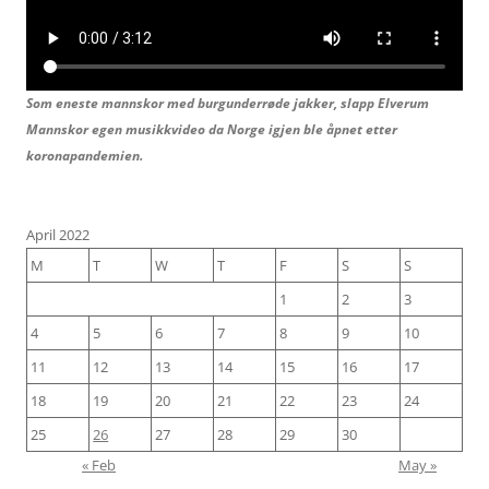
Som eneste mannskor med burgunderrøde jakker, slapp Elverum
Mannskor egen musikkvideo da Norge igjen ble åpnet etter
koronapandemien.
April 2022
M
T
W
T
F
S
S
1
2
3
4
5
6
7
8
9
10
11
12
13
14
15
16
17
18
19
20
21
22
23
24
25
26
27
28
29
30
« Feb
May »