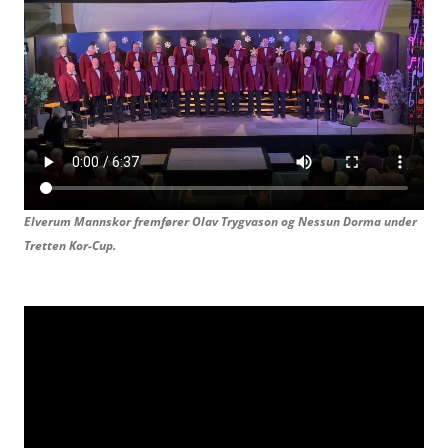
Elverum Mannskor fremfører Olav Trygvason og
Nessun Dorma under
Tretten Kor-Cup.