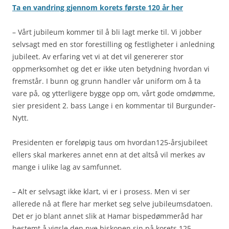
Ta en vandring gjennom korets første 120 år her
– Vårt jubileum kommer til å bli lagt merke til. Vi jobber
selvsagt med en stor forestilling og festligheter i anledning
jubileet. Av erfaring vet vi at det vil genererer stor
oppmerksomhet og det er ikke uten betydning hvordan vi
fremstår. I bunn og grunn handler vår uniform om å ta
vare på, og ytterligere bygge opp om, vårt gode omdømme,
sier president 2. bass Lange i en kommentar til Burgunder-
Nytt.
Presidenten er foreløpig taus om hvordan125-årsjubileet
ellers skal markeres annet enn at det altså vil merkes av
mange i ulike lag av samfunnet.
– Alt er selvsagt ikke klart, vi er i prosess. Men vi ser
allerede nå at flere har merket seg selve jubileumsdatoen.
Det er jo blant annet slik at Hamar bispedømmeråd har
bestemt å vigsle den nye biskopen sin på korets 125-