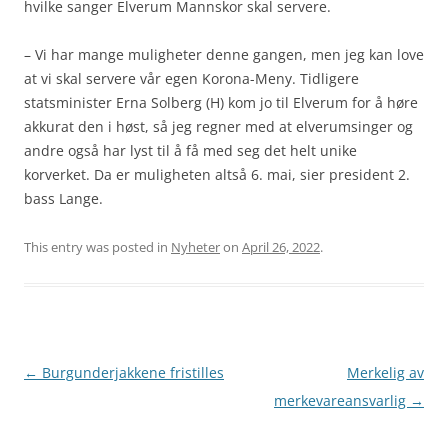
hvilke sanger Elverum Mannskor skal servere.
– Vi har mange muligheter denne gangen, men jeg kan love
at vi skal servere vår egen Korona-Meny. Tidligere
statsminister Erna Solberg (H) kom jo til Elverum for å høre
akkurat den i høst, så jeg regner med at elverumsinger og
andre også har lyst til å få med seg det helt unike
korverket. Da er muligheten altså 6. mai, sier president 2.
bass Lange.
This entry was posted in
Nyheter
on
April 26, 2022
.
Post
←
Burgunderjakkene fristilles
Merkelig av
navigation
merkevareansvarlig
→