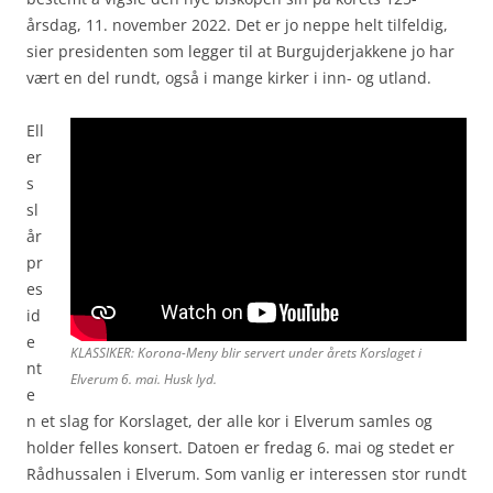
årsdag, 11. november 2022. Det er jo neppe helt tilfeldig,
sier presidenten som legger til at Burgujderjakkene jo har
vært en del rundt, også i mange kirker i inn- og utland.
Ell
er
s
sl
år
pr
es
id
e
KLASSIKER: Korona-Meny blir servert under årets Korslaget i
nt
Elverum 6. mai. Husk lyd.
e
n et slag for Korslaget, der alle kor i Elverum samles og
holder felles konsert. Datoen er fredag 6. mai og stedet er
Rådhussalen i Elverum. Som vanlig er interessen stor rundt