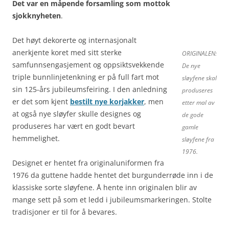
Det var en måpende forsamling som mottok
sjokknyheten
.
Det høyt dekorerte og internasjonalt
anerkjente koret med sitt sterke
ORIGINALEN:
samfunnsengasjement og oppsiktsvekkende
De nye
triple bunnlinjetenkning er på full fart mot
sløyfene skal
sin 125-års jubileumsfeiring. I den anledning
produseres
er det som kjent
bestilt nye korjakker
, men
etter mal av
at også nye sløyfer skulle designes og
de gode
produseres har vært en godt bevart
gamle
hemmelighet.
sløyfene fra
1976.
Designet er hentet fra originaluniformen fra
1976 da guttene hadde hentet det burgunderrøde inn i de
klassiske sorte sløyfene. Å hente inn originalen blir av
mange sett på som et ledd i jubileumsmarkeringen. Stolte
tradisjoner er til for å bevares.