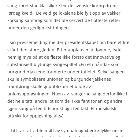
sang koret sine klassikere for de svenske korbrødrene
lørdag kveld. De veldige lokalene ble fylt opp av vakker
korsang samtidig som det ble servert de flotteste retter
under den gedigne sittningen
I sin pressemelding melder presidentskapet om bare et lite
skår i den store gleden. Etter applausen å dømme, tydet
nemlig mye på at de fleste ikke forsto det innovative og
substansielt blytunge syngespillet «En øl i hånda» som
burgunderjakkene framførte under taffelet. Selve sangen
skulle symbolisere unionen og burgunderjakkenes
framføring skulle gi publikum et bilde av
unionsoppløsningen. Noen av sangerne sang derfor ikke i
det hele tatt, andre lot som de ikke fant tonen og andre
igjen sang på feil tidspunkt og i feil takt. Et musikalsk
uttrykk for oppløsning altså.
– Litt rart at vi ble møtt av sympati og «bedre-lykke-neste-