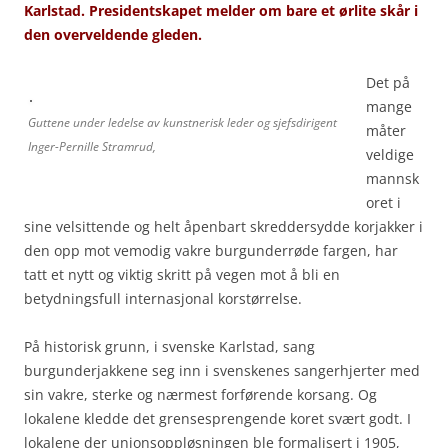
Karlstad. Presidentskapet melder om bare et ørlite skår i
den overveldende gleden.
Det på
mange
Guttene under ledelse av kunstnerisk leder og sjefsdirigent
måter
Inger-Pernille Stramrud,
veldige
mannsk
oret i
sine velsittende og helt åpenbart skreddersydde korjakker i
den opp mot vemodig vakre burgunderrøde fargen, har
tatt et nytt og viktig skritt på vegen mot å bli en
betydningsfull internasjonal korstørrelse.
På historisk grunn, i svenske Karlstad, sang
burgunderjakkene seg inn i svenskenes sangerhjerter med
sin vakre, sterke og nærmest forførende korsang. Og
lokalene kledde det grensesprengende koret svært godt. I
lokalene der unionsoppløsningen ble formalisert i 1905,