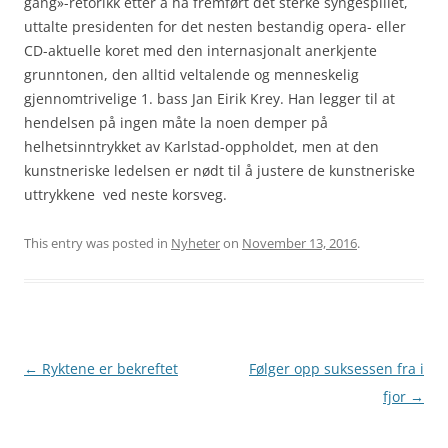
gang»-retorikk etter å ha fremført det sterke syngespillet,
uttalte presidenten for det nesten bestandig opera- eller
CD-aktuelle koret med den internasjonalt anerkjente
grunntonen, den alltid veltalende og menneskelig
gjennomtrivelige 1. bass Jan Eirik Krey. Han legger til at
hendelsen på ingen måte la noen demper på
helhetsinntrykket av Karlstad-oppholdet, men at den
kunstneriske ledelsen er nødt til å justere de kunstneriske
uttrykkene ved neste korsveg.
This entry was posted in
Nyheter
on
November 13, 2016
.
Post
←
Ryktene er bekreftet
Følger opp suksessen fra i
navigation
fjor
→