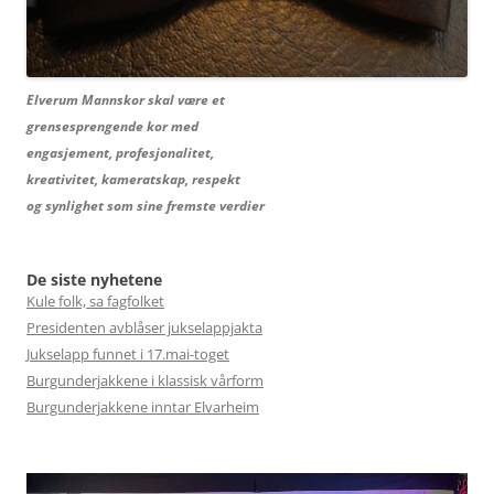
Elverum Mannskor skal være et
grensesprengende kor med
engasjement, profesjonalitet,
kreativitet, kameratskap, respekt
og synlighet som sine fremste verdier
De siste nyhetene
Kule folk, sa fagfolket
Presidenten avblåser jukselappjakta
Jukselapp funnet i 17.mai-toget
Burgunderjakkene i klassisk vårform
Burgunderjakkene inntar Elvarheim