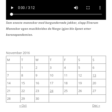
Som eneste mannskor med burgunderrøde jakker, slapp Elverum
Mannskor egen musikkvideo da Norge igjen ble åpnet etter
koronapandemien.
November 2016
M
T
W
T
F
S
S
1
2
3
4
5
6
7
8
9
10
11
12
13
14
15
16
17
18
19
20
21
22
23
24
25
26
27
28
29
30
« Oct
Dec »