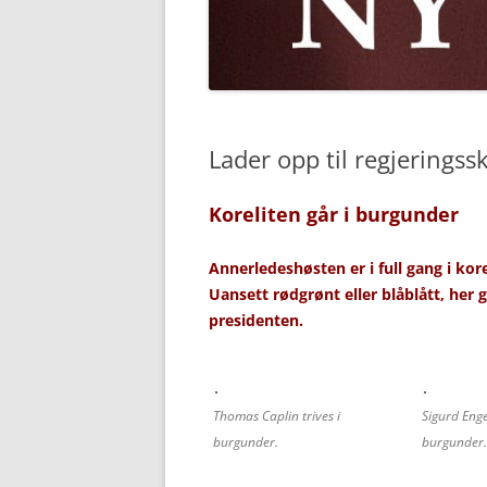
Lader opp til regjeringssk
Koreliten går i burgunder
Annerledeshøsten er i full gang i ko
Uansett rødgrønt eller blåblått, her 
presidenten.
Thomas Caplin trives i
Sigurd Enge
burgunder.
burgunder.