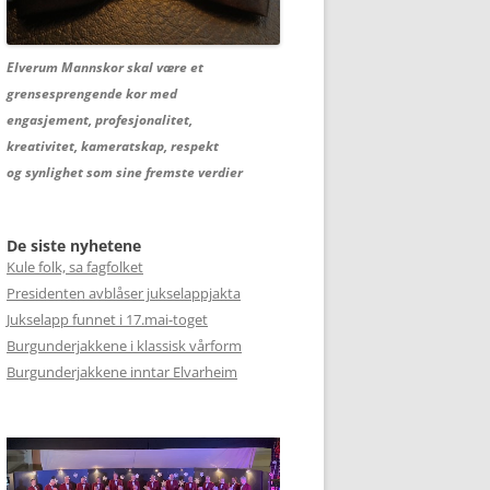
Elverum Mannskor skal være et
grensesprengende kor med
engasjement, profesjonalitet,
kreativitet, kameratskap, respekt
og synlighet som sine fremste verdier
De siste nyhetene
Kule folk, sa fagfolket
Presidenten avblåser jukselappjakta
Jukselapp funnet i 17.mai-toget
Burgunderjakkene i klassisk vårform
Burgunderjakkene inntar Elvarheim