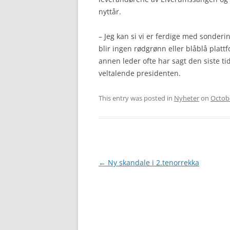
nyttår.
– Jeg kan si vi er ferdige med sonderi
blir ingen rødgrønn eller blåblå platt
annen leder ofte har sagt den siste tida
veltalende presidenten.
This entry was posted in
Nyheter
on
Octobe
Post
←
Ny skandale i 2.tenorrekka
navigation