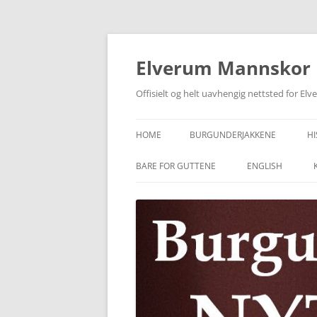
Skip
to
content
Elverum Mannskor
Offisielt og helt uavhengig nettsted for E
HOME
BURGUNDERJAKKENE
HI
BARE FOR GUTTENE
ENGLISH