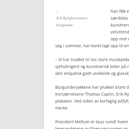
han fikk 
særdeles 
Erik Rynefors trives i
kunstneri
burgunder.
velsitten
opp mot 
seg i sommer, har koret lagt opp til en
– Vi har trukket til oss store musikals
sjefsdirigent og kunstnerisk leder på 
den empatisk godt utviklede og glassk
Burgunderjakkene har plukket blant d
Korstørrelsene Thomas Caplin, Erik Ry
plakaten. Ved siden av korfaglig påfyll
merke.
President Mellum er taus rundt hvem so
leverandørene av Elverumssangen og 