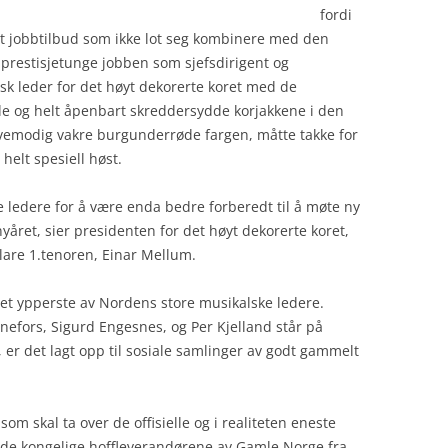
fordi
et jobbtilbud som ikke lot seg kombinere med den
prestisjetunge jobben som sjefsdirigent og
sk leder for det høyt dekorerte koret med de
de og helt åpenbart skreddersydde korjakkene i den
vemodig vakre burgunderrøde fargen, måtte takke for
 helt spesiell høst.
ke ledere for å være enda bedre forberedt til å møte ny
nyåret, sier presidenten for det høyt dekorerte koret,
lare 1.tenoren, Einar Mellum.
et ypperste av Nordens store musikalske ledere.
nefors, Sigurd Engesnes, og Per Kjelland står på
, er det lagt opp til sosiale samlinger av godt gammelt
m skal ta over de offisielle og i realiteten eneste
de kongelige hoffleverandørene av Gamle Norge fra