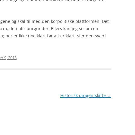
ngene og skal til med den korpolitiske plattformen. Det
form, den blir burgunder. Ellers kan jeg si som en
; her er ikke noe klart før alt er klart, sier den svært
r 9, 2013
.
Historisk dirigentskifte
→