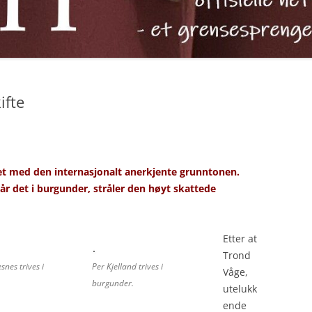
ifte
ret med den internasjonalt anerkjente grunntonen.
går det i burgunder, stråler den høyt skattede
Etter at
Trond
snes trives i
Per Kjelland trives i
Våge,
burgunder.
utelukk
ende