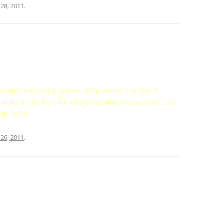
 28, 2011
.
ngen med sang, pølser, øl og akevitt. I år har vi
elig er det klart for offisiell åpning av sesongen. Still
id; 18.30.
 26, 2011
.