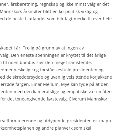
ner, årsberetning, regnskap og ikke minst valg er det
Mannskors årsmøter blitt en korpolitisk viktig og
 de beste i utlandet som blir lagt merke til over hele
skapet i år. Trolig på grunn av at ingen av
lg. Den eneste spenningen er knyttet til det årlige
an til noen bombe, sier den meget samstemte,
edmenneskelige og forståelsesfulle presidenten og
med de skreddersydde og uvanlig velsittende korjakkene
errøde fargen, Einar Mellum. Mye kan tyde på at den
identen med den kameratslige og empatiske væremåten
en for det toneangivende førstevalg, Elverum Mannskor.
isk velformulerende og utdypende presidenten er knapp
irksomhetsplanen og andre planverk som skal