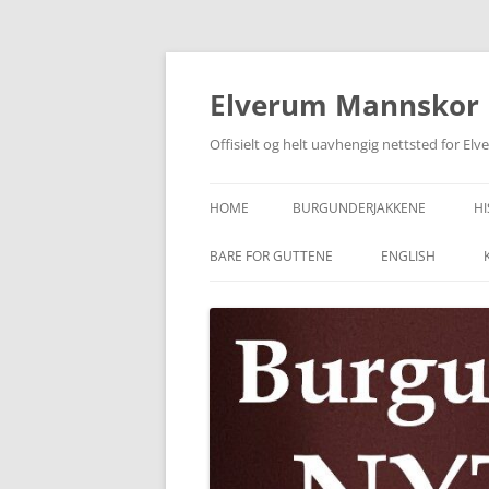
Skip
to
content
Elverum Mannskor
Offisielt og helt uavhengig nettsted for E
HOME
BURGUNDERJAKKENE
HI
BARE FOR GUTTENE
ENGLISH