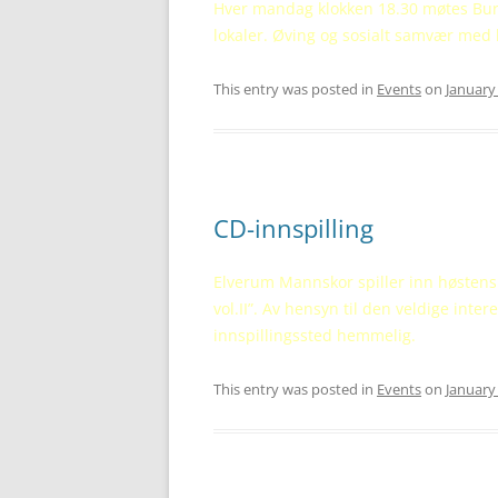
Hver mandag klokken 18.30 møtes Burg
lokaler. Øving og sosialt samvær med 
This entry was posted in
Events
on
January
CD-innspilling
Elverum Mannskor spiller inn høstens 
vol.II”. Av hensyn til den veldige inte
innspillingssted hemmelig.
This entry was posted in
Events
on
January