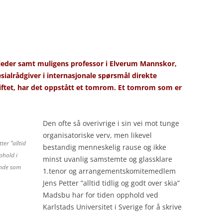
k leder samt muligens professor i Elverum Mannskor,
esialrådgiver i internasjonale spørsmål direkte
iftet, har det oppstått et tomrom. Et tomrom som er
Den ofte så overivrige i sin vei mot tunge
organisatoriske verv, men likevel
er ”alltid
bestandig menneskelig rause og ikke
phold i
minst uvanlig samstemte og glassklare
ende som
1.tenor og arrangementskomitemedlem
Jens Petter ”alltid tidlig og godt over skia”
Madsbu har for tiden opphold ved
Karlstads Universitet i Sverige for å skrive