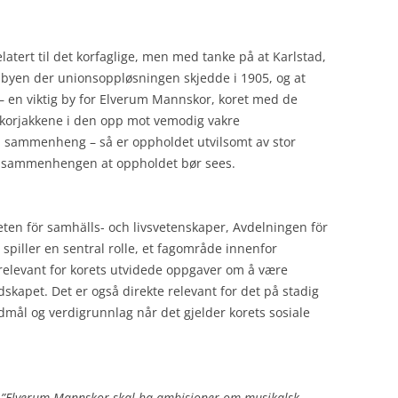
latert til det korfaglige, men med tanke på at Karlstad,
 byen der unionsoppløsningen skjedde i 1905, og at
 – en viktig by for Elverum Mannskor, koret med de
 korjakkene i den opp mot vemodig vakre
l sammenheng – så er oppholdet utvilsomt av stor
nne sammenhengen at oppholdet bør sees.
teten för samhälls- och livsvetenskaper, Avdelningen för
 spiller en sentral rolle, et fagområde innenfor
elevant for korets utvidede oppgaver om å være
dskapet. Det er også direkte relevant for det på stadig
mål og verdigrunnlag når det gjelder korets sosiale
t
”Elverum Mannskor skal ha ambisjoner om musikalsk