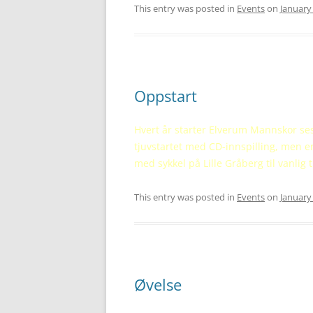
This entry was posted in
Events
on
January
Oppstart
Hvert år starter Elverum Mannskor seso
tjuvstartet med CD-innspilling, men end
med sykkel på Lille Gråberg til vanlig t
This entry was posted in
Events
on
January
Øvelse