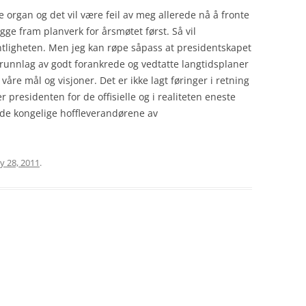
 organ og det vil være feil av meg allerede nå å fronte
gge fram planverk for årsmøtet først. Så vil
ntligheten. Men jeg kan røpe såpass at presidentskapet
 grunnlag av godt forankrede og vedtatte langtidsplaner
 våre mål og visjoner. Det er ikke lagt føringer i retning
r presidenten for de offisielle og i realiteten eneste
de kongelige hoffleverandørene av
y 28, 2011
.