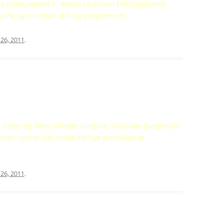
underjakkene til øvelse i Elverum Folkehøgskoles
kaffe og vinlotteri står på programmet.
 26, 2011
.
slager og årets sikreste julegave “Absolute Burgunder
ressen som er vist rundt det nye produktet er
 26, 2011
.