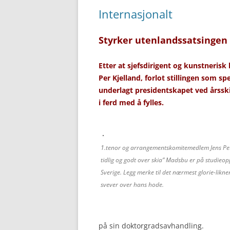
Internasjonalt
Styrker utenlandssatsingen
Etter at sjefsdirigent og kunstneris
Per Kjelland, forlot stillingen som sp
underlagt presidentskapet ved årssk
i ferd med å fylles.
1.tenor og arrangementskomitemedlem Jens Pett
tidlig og godt over skia” Madsbu er på studieop
Sverige. Legg merke til det nærmest glorie-likn
svever over hans hode.
på sin doktorgradsavhandling.