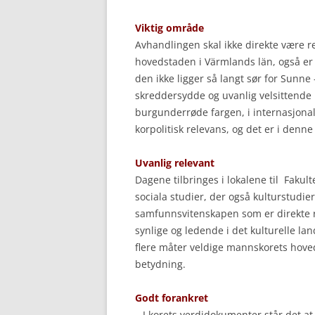
Viktig område
Avhandlingen skal ikke direkte være re
hovedstaden i Värmlands län, også er
den ikke ligger så langt sør for Sunne
skreddersydde og uvanlig velsittende
burgunderrøde fargen, i internasjona
korpolitisk relevans, og det er i de
Uvanlig relevant
Dagene tilbringes i lokalene til Fakul
sociala studier, der også kulturstudier
samfunnsvitenskapen som er direkte r
synlige og ledende i det kulturelle lan
flere måter veldige mannskorets hoved
betydning.
Godt forankret
–
I korets verdidokumenter står det a