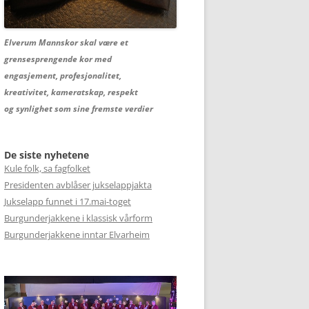
Elverum Mannskor skal være et
grensesprengende kor med
engasjement, profesjonalitet,
kreativitet, kameratskap, respekt
og synlighet som sine fremste verdier
De siste nyhetene
Kule folk, sa fagfolket
Presidenten avblåser jukselappjakta
Jukselapp funnet i 17.mai-toget
Burgunderjakkene i klassisk vårform
Burgunderjakkene inntar Elvarheim