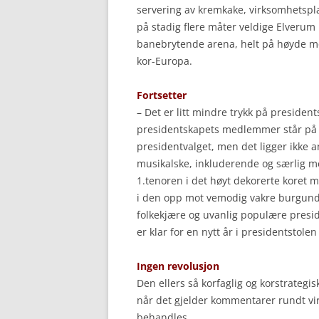
servering av kremkake, virksomhetspla
på stadig flere måter veldige Elverum 
banebrytende arena, helt på høyde med
kor-Europa.
Fortsetter
– Det er litt mindre trykk på president
presidentskapets medlemmer står på va
presidentvalget, men det ligger ikke 
musikalske, inkluderende og særlig m
1.tenoren i det høyt dekorerte koret 
i den opp mot vemodig vakre burgund
folkekjære og uvanlig populære pres
er klar for en nytt år i presidentstol
Ingen revolusjon
Den ellers så korfaglig og korstrateg
når det gjelder kommentarer rundt v
behandles.