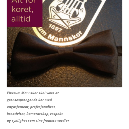
Elverum Mannskor skal være et
grensesprengende kor med
engasjement, profesjonalitet,
kreativitet, kameratskap, respekt
og synlighet som sine fremste verdier