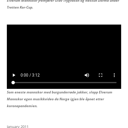
Elverum Mannskor fremfører Olav Trygvason og
Nessun Dorma under
Tretten Kor-Cup.
Som eneste mannskor med burgunderrøde jakker, slapp Elverum
Mannskor egen musikkvideo da Norge igjen ble åpnet etter
koronapandemien.
January 2011