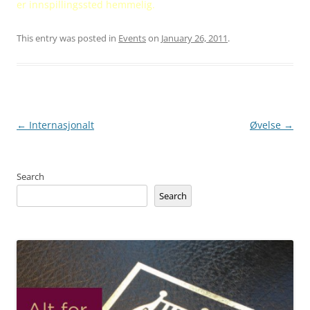
er innspillingssted hemmelig.
This entry was posted in
Events
on
January 26, 2011
.
Post
←
Internasjonalt
Øvelse
→
navigation
Search
Search