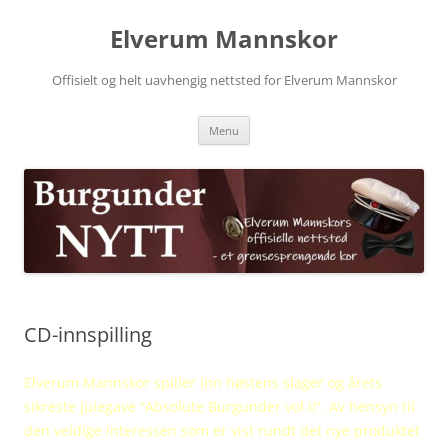
Skip
to
Elverum Mannskor
content
Offisielt og helt uavhengig nettsted for Elverum Mannskor
Menu
CD-innspilling
Elverum Mannskor spiller inn høstens slager og årets
sikreste julegave “Absolute Burgunder vol.II”. Av hensyn til
den veldige interessen som er vist rundt det nye produktet