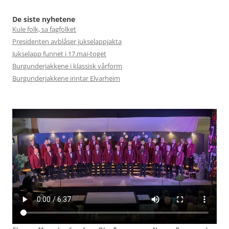
De siste nyhetene
Kule folk, sa fagfolket
Presidenten avblåser jukselappjakta
Jukselapp funnet i 17.mai-toget
Burgunderjakkene i klassisk vårform
Burgunderjakkene inntar Elvarheim