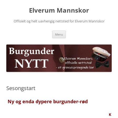
Skip
to
Elverum Mannskor
content
Offisielt og helt uavhengig nettsted for Elverum Mannskor
Menu
Sesongstart
Ny og enda dypere burgunder-rød
K