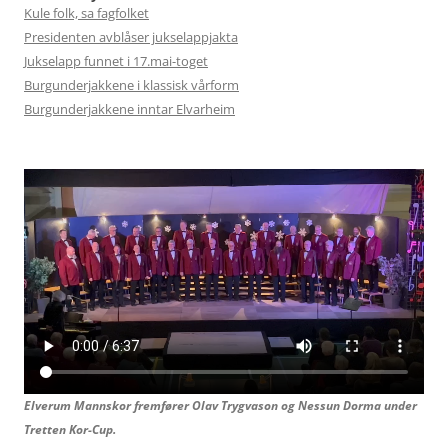
Kule folk, sa fagfolket
Presidenten avblåser jukselappjakta
Jukselapp funnet i 17.mai-toget
Burgunderjakkene i klassisk vårform
Burgunderjakkene inntar Elvarheim
Elverum Mannskor fremfører Olav Trygvason og
Nessun Dorma under
Tretten Kor-Cup.