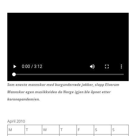
Som eneste mannskor med burgunderrøde jakker, slapp Elverum
Mannskor egen musikkvideo da Norge igjen ble åpnet etter
koronapandemien.
April 2010
M
T
W
T
F
S
S