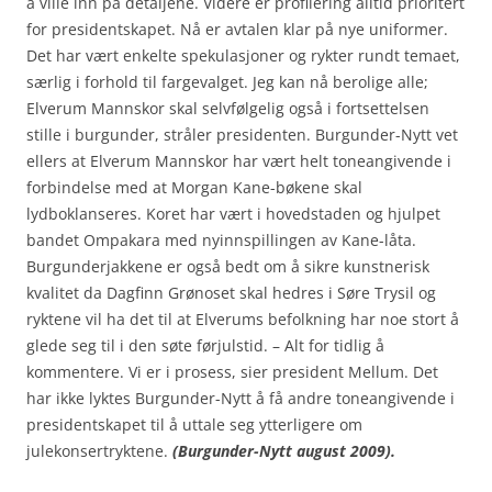
å ville inn på detaljene. Videre er profilering alltid prioritert
for presidentskapet. Nå er avtalen klar på nye uniformer.
Det har vært enkelte spekulasjoner og rykter rundt temaet,
særlig i forhold til fargevalget. Jeg kan nå berolige alle;
Elverum Mannskor skal selvfølgelig også i fortsettelsen
stille i burgunder, stråler presidenten. Burgunder-Nytt vet
ellers at Elverum Mannskor har vært helt toneangivende i
forbindelse med at Morgan Kane-bøkene skal
lydboklanseres. Koret har vært i hovedstaden og hjulpet
bandet Ompakara med nyinnspillingen av Kane-låta.
Burgunderjakkene er også bedt om å sikre kunstnerisk
kvalitet da Dagfinn Grønoset skal hedres i Søre Trysil og
ryktene vil ha det til at Elverums befolkning har noe stort å
glede seg til i den søte førjulstid. – Alt for tidlig å
kommentere. Vi er i prosess, sier president Mellum. Det
har ikke lyktes Burgunder-Nytt å få andre toneangivende i
presidentskapet til å uttale seg ytterligere om
julekonsertryktene.
(Burgunder-Nytt august 2009).