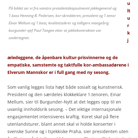
u
På bildet ser vi fra venstre presidentskapsutnevnt jakkegeneral og
lt
1.bass Henning B. Pedersen, kor-skredderen, president og 1.tenor
u
Einar Mellum og 1.bass, kvalitetssikrer og tidligere mangeårig
r
burgunder-sjef Paul Tangen etter at jakkekontrakten var
k
undertegnet.
j
æledeggene, de åpenbare kultur-prisvinnerne og de
empatiske, samstemte og taktfulle kor-ambassadørene i
Elverum Mannskor er i full gang med ny sesong.
Som vanlig legges lista høyt både sosialt og kunstnerisk.
President og den særdeles klokkeklare 1.tenoren, Einar
Mellum, sier til Burgunder-Nytt at det legges opp til en
uvanlig innholdsrik sesong. – Det viktige internasjonale
engasjementet intensiveres kraftig. Koret skal på flere
utenlandsturer, blant annet skal vi holde konserter i
svenske Sunne og i tsjekkiske Praha, sier presidenten uten