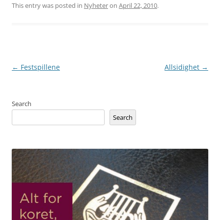
This entry was posted in
Nyheter
on
April 22, 2010
.
Post
←
Festspillene
Allsidighet
→
navigation
Search
Search