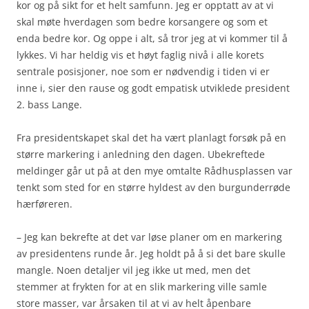
kor og på sikt for et helt samfunn. Jeg er opptatt av at vi
skal møte hverdagen som bedre korsangere og som et
enda bedre kor. Og oppe i alt, så tror jeg at vi kommer til å
lykkes. Vi har heldig vis et høyt faglig nivå i alle korets
sentrale posisjoner, noe som er nødvendig i tiden vi er
inne i, sier den rause og godt empatisk utviklede president
2. bass Lange.
Fra presidentskapet skal det ha vært planlagt forsøk på en
større markering i anledning den dagen. Ubekreftede
meldinger går ut på at den mye omtalte Rådhusplassen var
tenkt som sted for en større hyldest av den burgunderrøde
hærføreren.
– Jeg kan bekrefte at det var løse planer om en markering
av presidentens runde år. Jeg holdt på å si det bare skulle
mangle. Noen detaljer vil jeg ikke ut med, men det
stemmer at frykten for at en slik markering ville samle
store masser, var årsaken til at vi av helt åpenbare