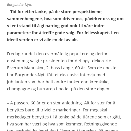
Burgunder-Nytt.
– Tid for ettertanke, på de store perspektivene,
sammenhengene, hva som driver oss, påvirker oss og om
vi er i stand til å gi næring god nok til våre indre
parametere for å treffe gode valg. For fellesskapet. I en
ideell verden er vi alle en del av alt.
Fredag rundet den overmåtelig populære og derfor
enstemmig valgte presidenten for det høyt dekorerte
Elverum Mannskor, 2. bass Lange, 60 år. Som de eneste
har Burgunder-Nytt fått et eksklusivt intervju med
jubilanten som har helt andre tanker enn kremkake,
champagne og hurrarop i hodet på den store dagen.
– Å passere 60 år er en stor anledning. Alt for stor for å
benyttes bare til trivielle markeringer. For meg skal
merkedager benyttes til å tenke på de tiårene som er gått,
hva som har vært og hva som kommer. Retningsgivende
tankearbeid, kaller vi det i Elverum Mannskor. På mange