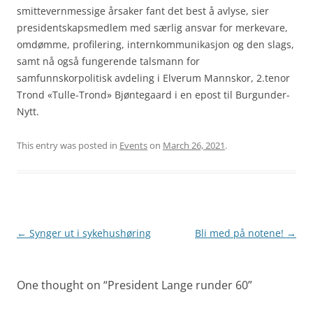
smittevernmessige årsaker fant det best å avlyse, sier
presidentskapsmedlem med særlig ansvar for merkevare,
omdømme, profilering, internkommunikasjon og den slags,
samt nå også fungerende talsmann for
samfunnskorpolitisk avdeling i Elverum Mannskor, 2.tenor
Trond «Tulle-Trond» Bjøntegaard i en epost til Burgunder-
Nytt.
This entry was posted in
Events
on
March 26, 2021
.
Post
←
Synger ut i sykehushøring
Bli med på notene!
→
navigation
One thought on “
President Lange runder 60
”