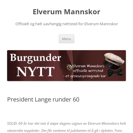
Skip
to
Elverum Mannskor
content
Offisielt og helt uavhengig nettsted for Elverum Mannskor
Menu
President Lange runder 60
SOLID: 60 år har det tatt å støpe dagens utgave av Elverum Mannskors helt
ubestridte toppleder. Det får tankene til jubilanten til å gå i dybden. Foto: