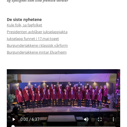
og synlighet som sine fremste verdier
De siste nyhetene
Kule folk, sa fagfolket
Presidenten avblåser jukselappjakta
Jukselapp funnet i 17.mai-toget
Burgunderjakkene i klassisk vårform
Burgunderjakkene inntar Elvarheim