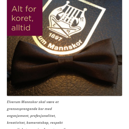
Elverum Mannskor skal være et
grensesprengende kor med
engasjement, profesjonalitet,
kreativitet, kameratskap, respekt