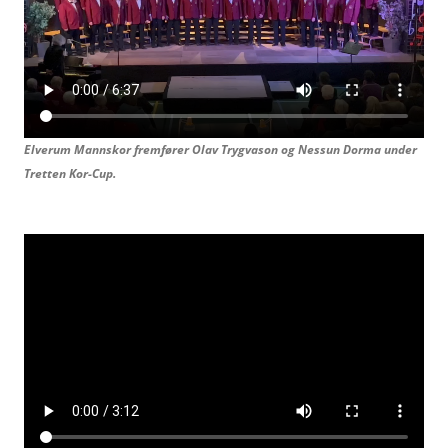
Elverum Mannskor fremfører Olav Trygvason og
Nessun Dorma under
Tretten Kor-Cup.