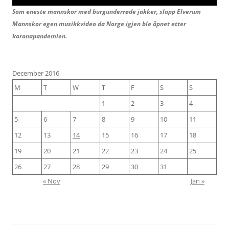
Som eneste mannskor med burgunderrøde jakker, slapp Elverum
Mannskor egen musikkvideo da Norge igjen ble åpnet etter
koronapandemien.
December 2016
M
T
W
T
F
S
S
1
2
3
4
5
6
7
8
9
10
11
12
13
14
15
16
17
18
19
20
21
22
23
24
25
26
27
28
29
30
31
« Nov
Jan »