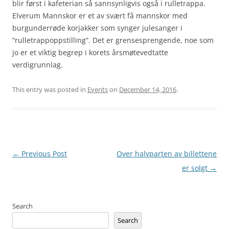
blir først i kafeterian så sannsynligvis også i rulletrappa.
Elverum Mannskor er et av svært få mannskor med
burgunderrøde korjakker som synger julesanger i
“rulletrappoppstilling”. Det er grensesprengende, noe som
jo er et viktig begrep i korets årsmøtevedtatte
verdigrunnlag.
This entry was posted in
Events
on
December 14, 2016
.
Post
←
Previous Post
Over halvparten av billettene
navigation
er solgt
→
Search
Search