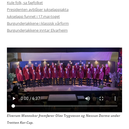
Kule folk, sa fagfolket
Presidenten avblåser jukselappjakta
Jukselapp funnet i 17.mai-toget
Burgunderjakkene i klassisk vårform
Burgunderjakkene inntar Elvarheim
Elverum Mannskor fremfører Olav Trygvason og
Nessun Dorma under
Tretten Kor-Cup.