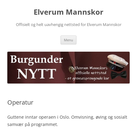
Skip
to
Elverum Mannskor
content
Offisielt og helt uavhengig nettsted for Elverum Mannskor
Menu
Operatur
Guttene inntar operaen i Oslo. Omvisning, øving og sosialt
samvær på programmet.