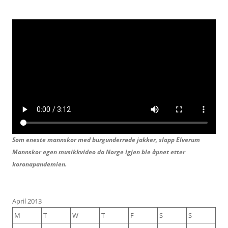
Som eneste mannskor med burgunderrøde jakker, slapp Elverum
Mannskor egen musikkvideo da Norge igjen ble åpnet etter
koronapandemien.
April 2013
M
T
W
T
F
S
S