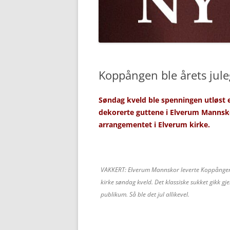
Koppången ble årets jul
Søndag kveld ble spenningen utløst 
dekorerte guttene i Elverum Mannskor
arrangementet i Elverum kirke.
VAKKERT: Elverum Mannskor leverte Koppången
kirke søndag kveld. Det klassiske sukket gikk g
publikum. Så ble det jul allikevel.