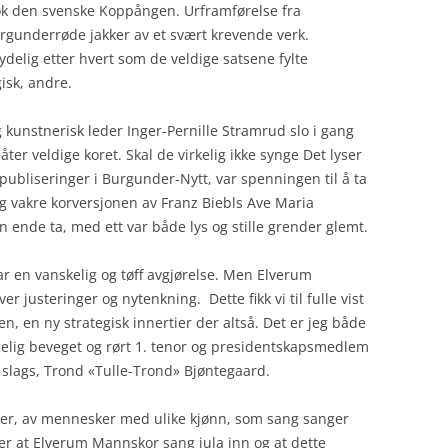
k den svenske Koppången. Urframførelse fra
gunderrøde jakker av et svært krevende verk.
ydelig etter hvert som de veldige satsene fylte
isk, andre.
 kunstnerisk leder Inger-Pernille Stramrud slo i gang
åter veldige koret. Skal de virkelig ikke synge Det lyser
rs publiseringer i Burgunder-Nytt, var spenningen til å ta
ig vakre korversjonen av Franz Biebls Ave Maria
 ende ta, med ett var både lys og stille grender glemt.
 var en vanskelig og tøff avgjørelse. Men Elverum
er justeringer og nytenkning. Dette fikk vi til fulle vist
, en ny strategisk innertier der altså. Det er jeg både
ydelig beveget og rørt 1. tenor og presidentskapsmedlem
slags, Trond «Tulle-Trond» Bjøntegaard.
ger, av mennesker med ulike kjønn, som sang sanger
r at Elverum Mannskor sang jula inn og at dette