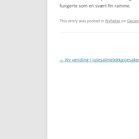
fungerte som en svært fin ramme.
This entry was posted in
Nyheter
on
Decem
Post
←
Ny vending i julesalmelekkasjesake
navigation