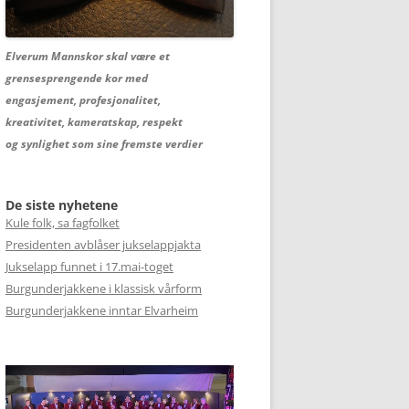
Elverum Mannskor skal være et
grensesprengende kor med
engasjement, profesjonalitet,
kreativitet, kameratskap, respekt
og synlighet som sine fremste verdier
De siste nyhetene
Kule folk, sa fagfolket
Presidenten avblåser jukselappjakta
Jukselapp funnet i 17.mai-toget
Burgunderjakkene i klassisk vårform
Burgunderjakkene inntar Elvarheim