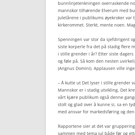
bunnlinjetenkningen overraskende no
mannskor tilhørende Elverum med bur
Juletårene i publikums øyekroker var t
kirkerommet. Sterkt, mente noen. Mag
Spenningen var stor da sjefdirigent og
siste korperle fra det på stadig flere m
i stille grender i år? Etter siste dage
og føle på. Så kom den nesten uvirkel
(Angnus Domini). Applausen ville ingen
– Å kutte ut Det lyser i stille grender
Mannskor er i stadig utvikling. Det krev
vårt kjære publikum også denne gangen
stolt og glad over å kunne si, sa en t
med ansvar for markedsføring og den 
Rapportene sier at det var grupperin
sammen med tema jul både før og ette