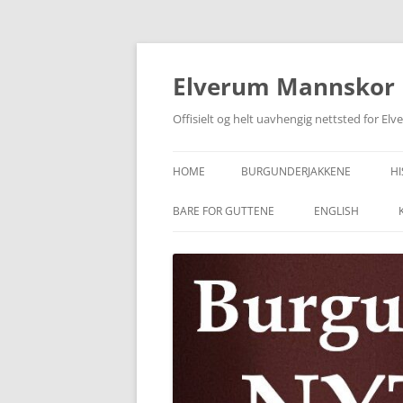
Skip
to
content
Elverum Mannskor
Offisielt og helt uavhengig nettsted for E
HOME
BURGUNDERJAKKENE
HI
BARE FOR GUTTENE
ENGLISH