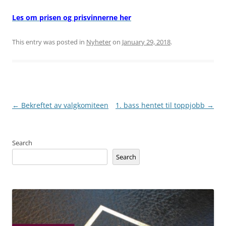
Les om prisen og prisvinnerne her
This entry was posted in
Nyheter
on
January 29, 2018
.
Post
←
Bekreftet av valgkomiteen
1. bass hentet til toppjobb
→
navigation
Search
Search