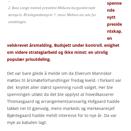
spenne
2. Bass Lange mottok president Mellums burgunderrøde
nde
ærespris. Æreslegatsbestyrer 1. tenor Mellum sto selv for
nytt
uttdelingen.
preside
ntskap,
en
velskrevet årsmelding. Budsjett under kontroll, enighet
om videre strategiarbeid og ikke minst; en utrolig
populær prisutdeling.
Det var bare glede å melde om da Elverum Mannskor
møttes til årsmøteforhandlinger fredag kveld. I forkant var
det knyttet aller størst spenning rundt valget. Her ble
spenningen utløst da det ble opplyst at hovedkasserer
Thomasgaard og arrangementsansvarlig Hofgaard hadde
takket nei til gjenvalg, mens markeds og merkevaresjef
Bjøntegaard hadde meldt interesse for to nye år. Da var
mye av kabalen lagt.