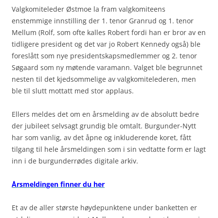
Valgkomiteleder Østmoe la fram valgkomiteens
enstemmige innstilling der 1. tenor Granrud og 1. tenor
Mellum (Rolf, som ofte kalles Robert fordi han er bror av en
tidligere president og det var jo Robert Kennedy også) ble
foreslått som nye presidentskapsmedlemmer og 2. tenor
Søgaard som ny møtende varamann. Valget ble begrunnet
nesten til det kjedsommelige av valgkomitelederen, men
ble til slutt mottatt med stor applaus.
Ellers meldes det om en årsmelding av de absolutt bedre
der jubileet selvsagt grundig ble omtalt. Burgunder-Nytt
har som vanlig, av det åpne og inkluderende koret, fått
tilgang til hele årsmeldingen som i sin vedtatte form er lagt
inn i de burgunderrødes digitale arkiv.
Årsmeldingen finner du her
Et av de aller største høydepunktene under banketten er