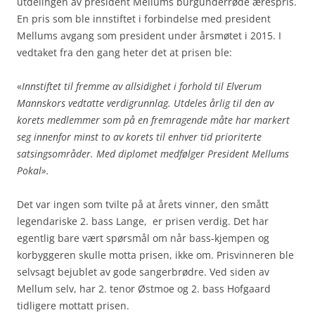
utdelingen av president Mellums burgunderrøde ærespris.
En pris som ble innstiftet i forbindelse med president
Mellums avgang som president under årsmøtet i 2015. I
vedtaket fra den gang heter det at prisen ble:
«
Innstiftet til fremme av allsidighet i forhold til Elverum
Mannskors vedtatte verdigrunnlag. Utdeles årlig til den av
korets medlemmer som på en fremragende måte har markert
seg innenfor minst to av korets til enhver tid prioriterte
satsingsområder. Med diplomet medfølger President Mellums
Pokal».
Det var ingen som tvilte på at årets vinner, den smått
legendariske 2. bass Lange, er prisen verdig. Det har
egentlig bare vært spørsmål om når bass-kjempen og
korbyggeren skulle motta prisen, ikke om. Prisvinneren ble
selvsagt bejublet av gode sangerbrødre. Ved siden av
Mellum selv, har 2. tenor Østmoe og 2. bass Hofgaard
tidligere mottatt prisen.