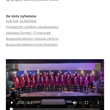
De siste nyhetene
Kule folk, sa fagfolket
Presidenten avblåser jukselappjakta
Jukselapp funnet i 17.mai-toget
Burgunderjakkene i klassisk vårform
Burgunderjakkene inntar Elvarheim