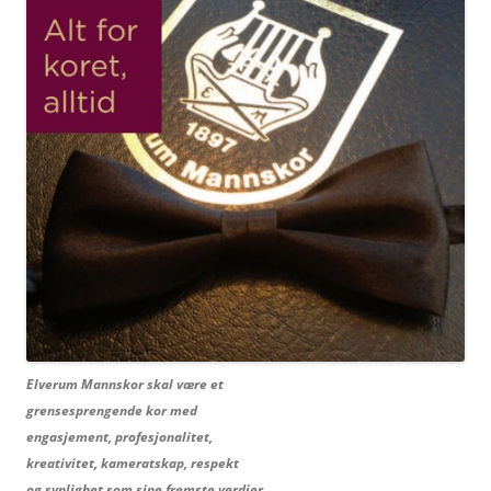
Elverum Mannskor skal være et
grensesprengende kor med
engasjement, profesjonalitet,
kreativitet, kameratskap, respekt
og synlighet som sine fremste verdier