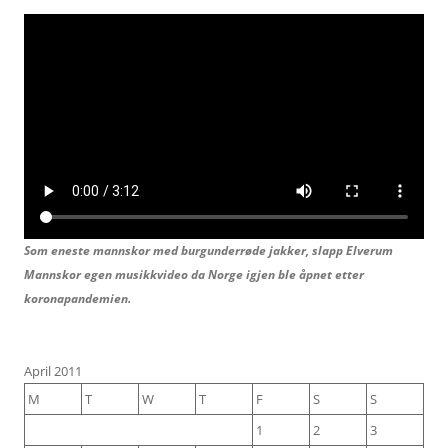
Som eneste mannskor med burgunderrøde jakker, slapp Elverum
Mannskor egen musikkvideo da Norge igjen ble åpnet etter
koronapandemien.
April 2011
M
T
W
T
F
S
S
1
2
3