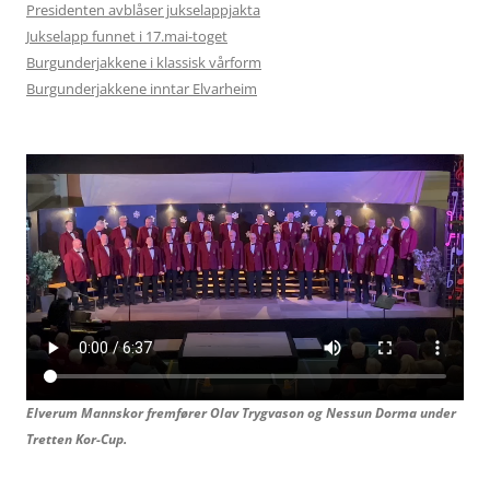
Presidenten avblåser jukselappjakta
Jukselapp funnet i 17.mai-toget
Burgunderjakkene i klassisk vårform
Burgunderjakkene inntar Elvarheim
Elverum Mannskor fremfører Olav Trygvason og
Nessun Dorma under
Tretten Kor-Cup.