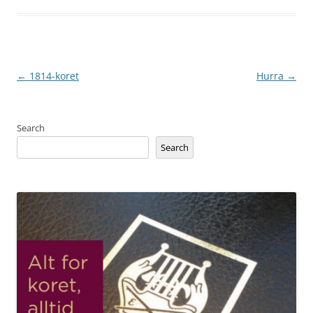
Post
←
1814-koret
Hurra
→
navigation
Search
Search