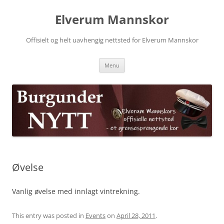
Skip
to
Elverum Mannskor
content
Offisielt og helt uavhengig nettsted for Elverum Mannskor
Menu
Øvelse
Vanlig øvelse med innlagt vintrekning.
This entry was posted in
Events
on
April 28, 2011
.