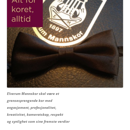
Elverum Mannskor skal være et
grensesprengende kor med
engasjement, profesjonalitet,
kreativitet, kameratskap, respekt
og synlighet som sine fremste verdier