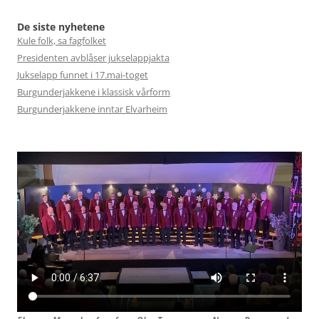
De siste nyhetene
Kule folk, sa fagfolket
Presidenten avblåser jukselappjakta
Jukselapp funnet i 17.mai-toget
Burgunderjakkene i klassisk vårform
Burgunderjakkene inntar Elvarheim