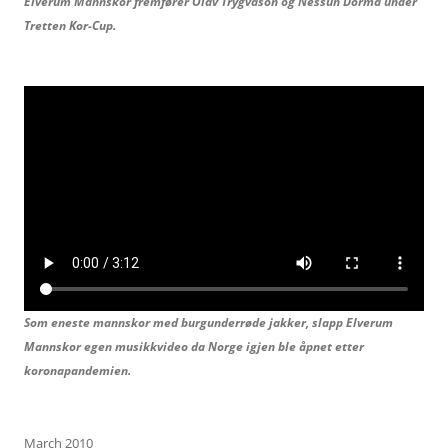
Elverum Mannskor fremfører Olav Trygvason og
Nessun Dorma under
Tretten Kor-Cup.
Som eneste mannskor med burgunderrøde jakker, slapp Elverum
Mannskor egen musikkvideo da Norge igjen ble åpnet etter
koronapandemien.
March 2010