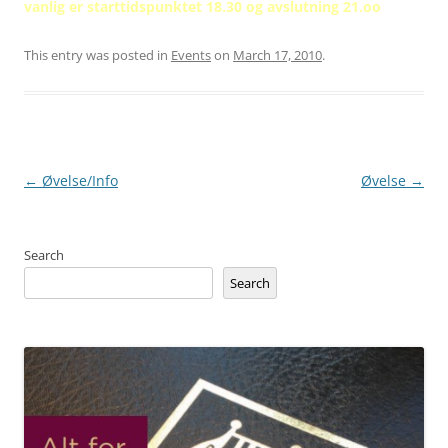
vanlig er starttidspunktet 18.30 og avslutning 21.oo
This entry was posted in
Events
on
March 17, 2010
.
Post
←
Øvelse/Info
Øvelse
→
navigation
Search
Search