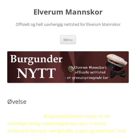
Skip
to
Elverum Mannskor
content
Offisielt og helt uavhengig nettsted for Elverum Mannskor
Menu
Øvelse
Burgunderjakkene møtes til sin
ukentlige øving i Lærerhøgskoles aula. Foruten
øvelse blir det som vanlig kaffe, kaker og vinlotteri. Som